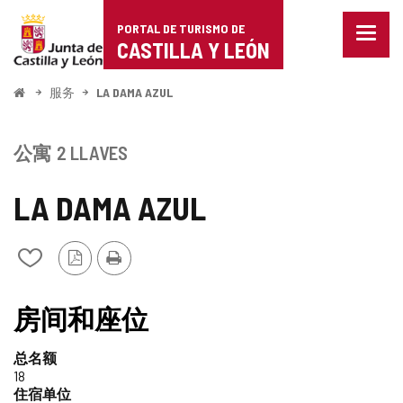
Portal
跳至内容
PORTAL DE TURISMO DE
菜
de
CASTILLA Y LEÓN
单
已
Turismo
关
开
服务
LA DAMA AZUL
闭。
始
de
显
示
Castilla
公寓
2 LLAVES
导
航
y
选
LA DAMA AZUL
项
León
PDF
打
从
版
印
我
本
的
笔
房间和座位
记
本
总名额
中
18
添
住宿单位
加/