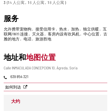
3
1
4 人公寓
1
6 人公寓
1
8 人公寓
删
除
服务
允许携带宠物狗
接受信用卡
热水
加热
独立供暖
互
联网/Wifi 连接
灭火器
客房内设有吹风机
中心位置
古
雅的地方
电话
旅游胜地
地址和
地图位置
邮
Calle INMACULADA CONCEPCION 10.
Ágreda.
Soria
寄
电
639 854 321
地
话
址
如何到达
大约