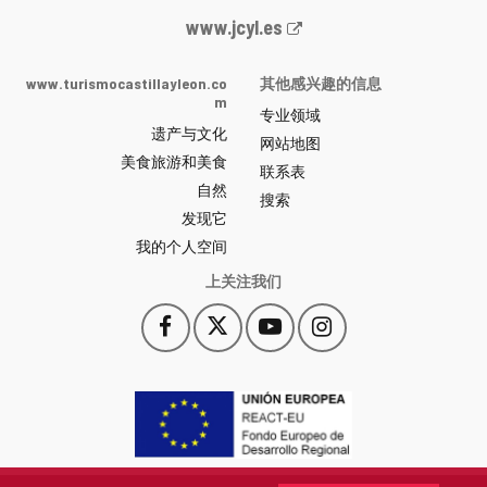
Junta
www.jcyl.es
de
Castilla
www.turismocastillayleon.co
其他感兴趣的信息
y
m
专业领域
León
遗产与文化
网
网站地图
美食旅游和美食
站
联系表
自然
门
搜索
户
发现它
-
我的个人空间
上关注我们
Facebook
X
YouTube
Instagram
此
此
此
此
链
链
链
链
接
接
接
接
会
会
会
会
打
打
打
打
开
开
开
开
一
一
一
一