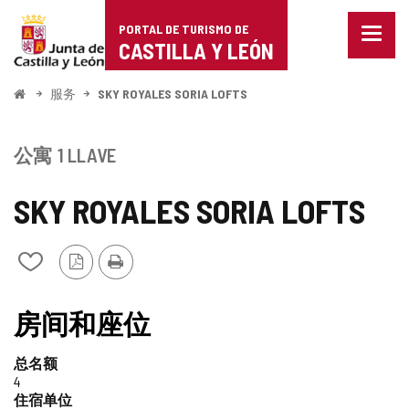
Portal
跳至内容
PORTAL DE TURISMO DE
菜
de
CASTILLA Y LEÓN
单
已
Turismo
关
开
服务
SKY ROYALES SORIA LOFTS
闭。
始
de
显
示
Castilla
公寓
1 LLAVE
导
航
y
选
SKY ROYALES SORIA LOFTS
项
León
PDF
打
从
版
印
我
本
的
TIPO
笔
房间和座位
记
本
总名额
中
4
添
住宿单位
加/