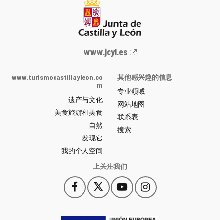
Junta
www.jcyl.es
de
Castilla
www.turismocastillayleon.co
其他感兴趣的信息
y
m
专业领域
León
遗产与文化
网
网站地图
美食旅游和美食
站
联系表
自然
门
搜索
户
发现它
-
我的个人空间
上关注我们
Facebook
X
YouTube
Instagram
此
此
此
此
链
链
链
链
接
接
接
接