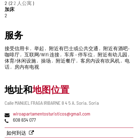
2
2
2 人公寓
删
加床
除
2
服务
接受信用卡
举起
附近有巴士或公共交通
附近有酒吧-
咖啡厅
互联网/Wifi 连接
车库 - 停车位
附近有幼儿园
体育/休闲设施
操场
附近餐厅
客房内设有吹风机
电
话
房内有电视
地址和
地图位置
邮
Calle MANUEL FRAGA IRIBARNE 8 4 5 A.
Soria.
Soria
寄
电
wiroapartamentosturisticos@gmail.com
地
子
电
608 834 077
址
邮
话
件
如何到达
地