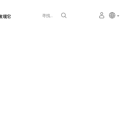
语
主动语
中文
我
寻找
发现它
言
的
个
选
人
择
空
器
间