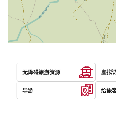
服
务
无障碍旅游资源
虚拟
导游
给旅