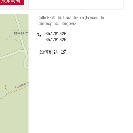
搜索周围
邮
Calle REAL 16.
Castiltierra (Fresno de
寄
Cantespino).
Segovia
地
电
647 781 826
址
话
647 781 826
如何到达