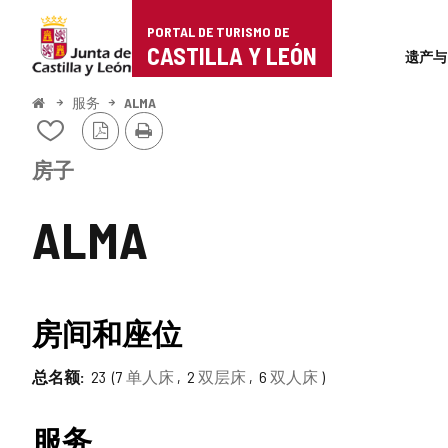
Portal
跳至内容
PORTAL DE TURISMO DE
Superi
de
CASTILLA Y LEÓN
遗产与
Turismo
开
服务
ALMA
始
PDF
打
de
从
版
印
我
本
Castilla
的
房子
笔
y
记
ALMA
本
León
中
添
加/
删
房间和座位
除
总名额
23
7
单人床
2
双层床
6
双人床
服务