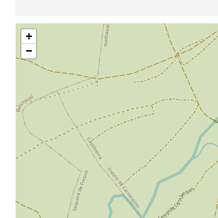
跳
+
过
地
−
图