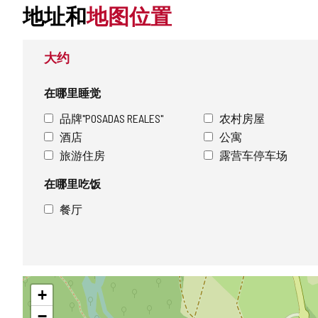
地址和
地图位置
大约
在哪里睡觉
品牌"POSADAS REALES"
农村房屋
酒店
公寓
旅游住房
露营车停车场
在哪里吃饭
餐厅
跳
+
过
地
−