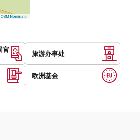
©
OSM Nominatim
局官
旅游办事处
欧洲基金