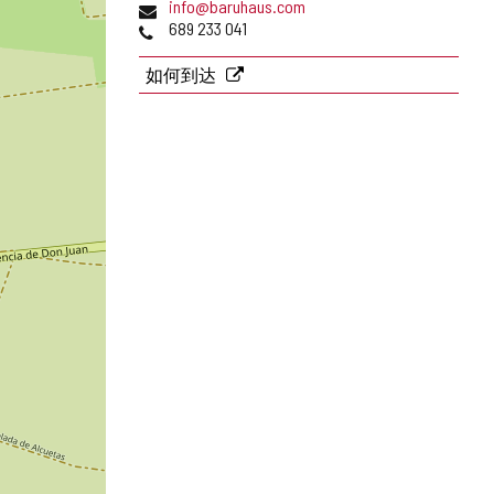
电
info@baruhaus.com
址
子
电
689 233 041
邮
话
件
如何到达
地
址