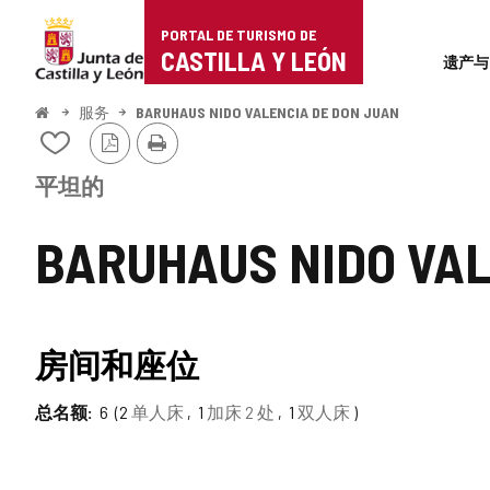
Portal
跳至内容
PORTAL DE TURISMO DE
Superi
de
CASTILLA Y LEÓN
遗产与
Turismo
开
服务
BARUHAUS NIDO VALENCIA DE DON JUAN
始
PDF
打
de
从
版
印
我
本
Castilla
的
平坦的
笔
y
记
BARUHAUS NIDO VAL
本
León
中
添
加/
删
房间和座位
除
总名额
6
2
单人床
1
加床 2 处
1
双人床