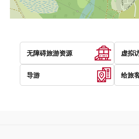
服
务
无障碍旅游资源
虚拟
导游
给旅