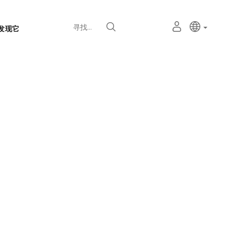
语
主动语
中文
我
寻找
发现它
言
的
个
选
人
择
空
器
间