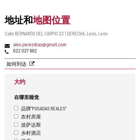
删
除
地址和
地图位置
邮
Calle BERNARDO DEL CARPIO 22 1 DERECHA.
León.
León
寄
电
alex.perezdiaz@gmail.com
地
子
电
622 027 982
址
邮
话
件
如何到达
地
址
大约
在哪里睡觉
品牌"POSADAS REALES"
农村房屋
波萨达斯
乡村酒店