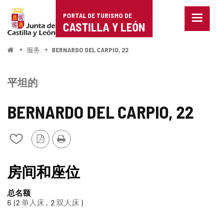
Portal
跳至内容
PORTAL DE TURISMO DE
菜
de
CASTILLA Y LEÓN
单
已
Turismo
关
开
服务
BERNARDO DEL CARPIO, 22
闭。
始
de
显
示
Castilla
平坦的
导
航
y
选
BERNARDO DEL CARPIO, 22
项
León
PDF
打
从
版
印
我
本
的
TIPO
笔
房间和座位
记
本
总名额
中
6
2
单人床
2
双人床
添
加/