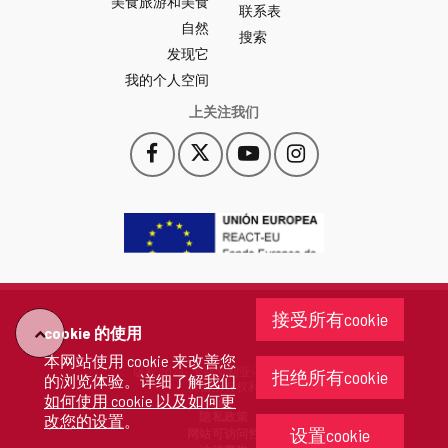
美食旅游和美食
站
联系表
自然
门
搜索
户
发现它
-
我的个人空间
上关注我们
Facebook
X
YouTube
Instagram
此
此
此
此
链
链
链
链
接
接
接
接
会
会
会
会
打
打
打
打
开
开
开
开
一
一
一
一
个
个
个
个
接受所有cookie
新
新
新
新
cookie 的使用
"回
窗
窗
窗
窗
本网站使用 cookie 来改善您
口。
口。
口。
口。
版权 2026 - 卡斯蒂利亚-莱昂省政府
拒绝所有cookie
的浏览体验。详细了解
我们
去"
保留所有权利
如何使用 cookie 以及如何更
隐私政策
改您的设置
。
设置cookie
网站可访问性