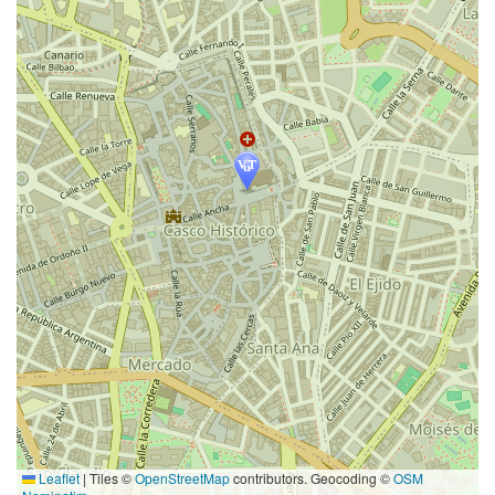
Leaflet
|
Tiles ©
OpenStreetMap
contributors. Geocoding ©
OSM