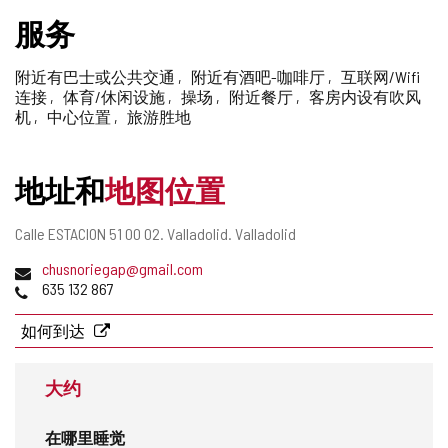
删
服务
除
附近有巴士或公共交通
附近有酒吧-咖啡厅
互联网/Wifi
连接
体育/休闲设施
操场
附近餐厅
客房内设有吹风
机
中心位置
旅游胜地
地址和
地图位置
邮
Calle ESTACION 51 00 02.
Valladolid.
Valladolid
寄
电
chusnoriegap@gmail.com
地
子
电
635 132 867
址
邮
话
件
如何到达
地
址
大约
在哪里睡觉