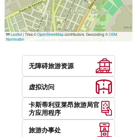
Leaflet
|
Tiles ©
OpenStreetMap
contributors. Geocoding ©
OSM
Nominatim
服
务
无障碍旅游资源
虚拟访问
卡斯蒂利亚莱昂旅游局官
方应用程序
旅游办事处