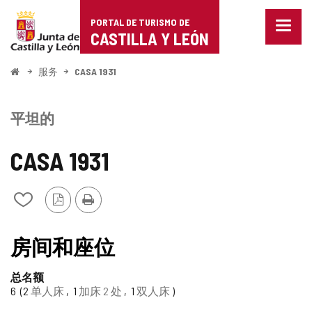
Portal
跳至内容
PORTAL DE TURISMO DE
菜
de
CASTILLA Y LEÓN
单
已
Turismo
关
开
服务
CASA 1931
闭。
始
de
显
示
Castilla
平坦的
导
航
y
选
CASA 1931
项
León
PDF
打
从
版
印
我
本
的
TIPO
笔
房间和座位
记
本
总名额
中
6
2
单人床
1
加床 2 处
1
双人床
添
加/