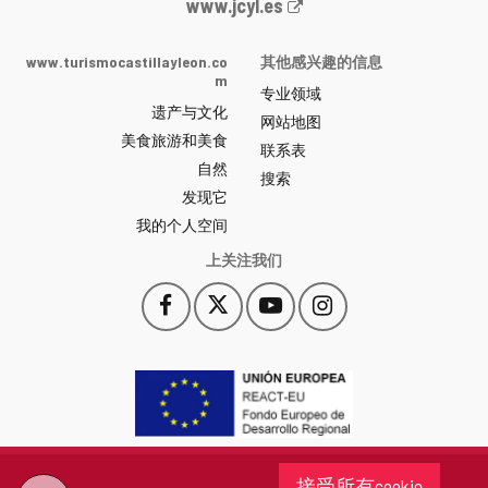
Junta
www.jcyl.es
de
Castilla
www.turismocastillayleon.co
其他感兴趣的信息
y
m
专业领域
León
遗产与文化
网
网站地图
美食旅游和美食
站
联系表
自然
门
搜索
户
发现它
-
我的个人空间
上关注我们
Facebook
X
YouTube
Instagram
此
此
此
此
链
链
链
链
接
接
接
接
会
会
会
会
打
打
打
打
开
开
开
开
一
一
一
一
个
个
个
个
接受所有cookie