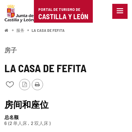
Portal
跳至内容
PORTAL DE TURISMO DE
菜
de
CASTILLA Y LEÓN
单
已
Turismo
关
开
服务
LA CASA DE FEFITA
闭。
始
de
显
示
Castilla
房子
导
航
y
选
LA CASA DE FEFITA
项
León
PDF
打
从
版
印
我
本
的
笔
房间和座位
记
本
总名额
中
6
2
单人床
2
双人床
添
加/