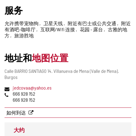
删
服务
除
允许携带宠物狗
卫星天线
附近有巴士或公共交通
附近
有酒吧-咖啡厅
互联网/Wifi 连接
花园 - 露台
古雅的地
方
旅游胜地
地址和
地图位置
邮
Calle BARRIO SANTIAGO 14.
Villanueva de Mena (Valle de Mena).
寄
Burgos
地
电
jedcovaa@yahoo.es
址
子
电
666 928 152
邮
话
666 928 152
件
地
如何到达
址
大约