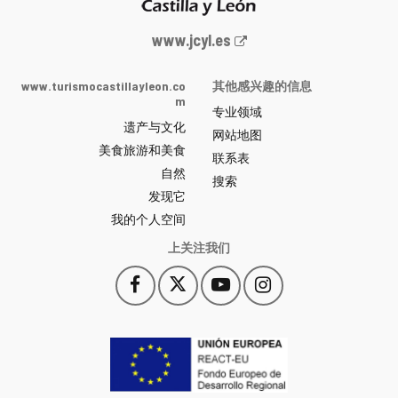
Junta
www.jcyl.es
de
Castilla
www.turismocastillayleon.co
其他感兴趣的信息
y
m
专业领域
León
遗产与文化
网
网站地图
美食旅游和美食
站
联系表
自然
门
搜索
户
发现它
-
我的个人空间
上关注我们
Facebook
X
YouTube
Instagram
此
此
此
此
链
链
链
链
接
接
接
接
会
会
会
会
打
打
打
打
开
开
开
开