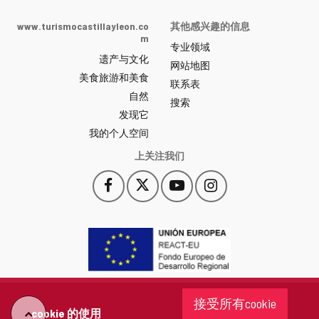
de
Castilla
www.turismocastillayleon.co
其他感兴趣的信息
y
m
专业领域
León
遗产与文化
网
网站地图
美食旅游和美食
站
联系表
自然
门
搜索
户
发现它
-
我的个人空间
上关注我们
Facebook
X
YouTube
Instagram
此
此
此
此
链
链
链
链
接
接
接
接
会
会
会
会
打
打
打
打
开
开
开
开
一
一
一
一
个
个
个
个
接受所有cookie
新
新
新
新
cookie 的使用
"回