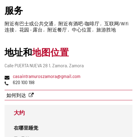
删
服务
除
附近有巴士或公共交通
附近有酒吧-咖啡厅
互联网/Wifi
连接
花园 - 露台
附近餐厅
中心位置
旅游胜地
地址和
地图位置
邮
Calle PUERTA NUEVA 28 1.
Zamora.
Zamora
寄
电
casaintramuroszamora@gmail.com
地
子
电
620 100 198
址
邮
话
件
如何到达
地
址
大约
在哪里睡觉