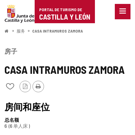
Portal
跳至内容
PORTAL DE TURISMO DE
菜
de
CASTILLA Y LEÓN
单
已
Turismo
关
开
服务
CASA INTRAMUROS ZAMORA
闭。
始
de
显
示
Castilla
房子
导
航
y
选
CASA INTRAMUROS ZAMORA
项
León
PDF
打
从
版
印
我
本
的
笔
房间和座位
记
本
总名额
中
6
6
单人床
添
加/