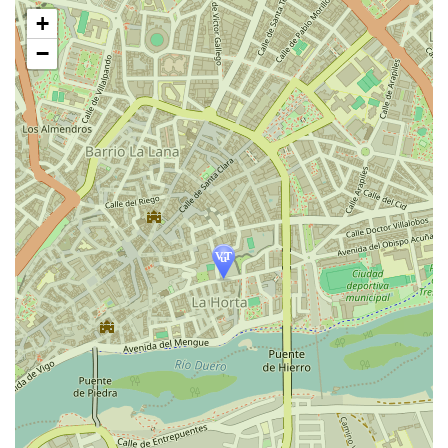
跳
+
过
地
−
图