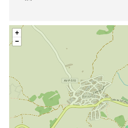
跳
+
过
地
−
图