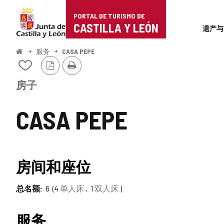
Portal
跳至内容
PORTAL DE TURISMO DE
Superi
de
CASTILLA Y LEÓN
遗产与
Turismo
开
服务
CASA PEPE
始
PDF
打
de
从
版
印
我
本
Castilla
的
房子
笔
y
记
CASA PEPE
本
León
中
添
加/
删
房间和座位
除
总名额
6
4
单人床
1
双人床
服务