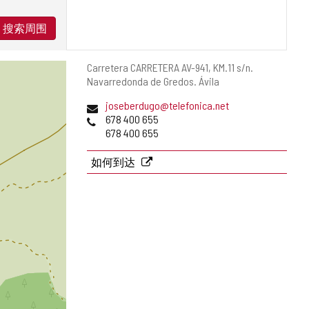
搜索周围
邮
Carretera CARRETERA AV-941, KM.11 s/n.
寄
Navarredonda de Gredos.
Ávila
地
电
joseberdugo@telefonica.net
址
子
电
678 400 655
邮
话
678 400 655
件
地
如何到达
址