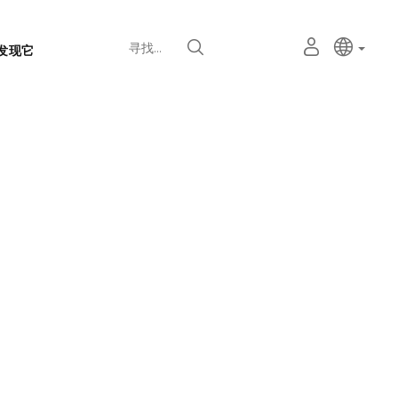
语
主动语
中文
我
寻找
发现它
言
的
个
选
人
择
空
器
间