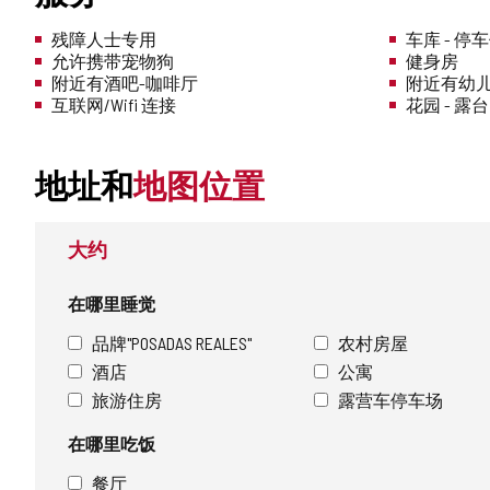
残障人士专用
车库 - 停
允许携带宠物狗
健身房
附近有酒吧-咖啡厅
附近有幼
互联网/Wifi 连接
花园 - 露台
地址和
地图位置
大约
在哪里睡觉
品牌"POSADAS REALES"
农村房屋
酒店
公寓
旅游住房
露营车停车场
在哪里吃饭
餐厅