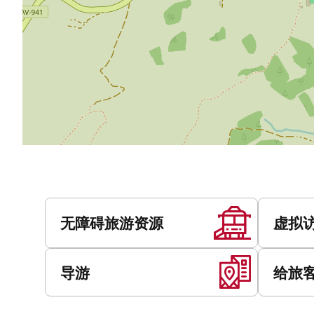
服
务
无障碍旅游资源
虚拟
导游
给旅