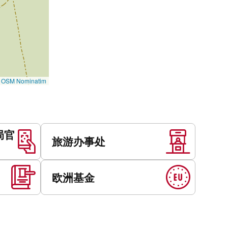
©
OSM Nominatim
局官
旅游办事处
欧洲基金