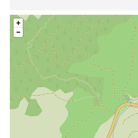
跳
+
过
地
−
图