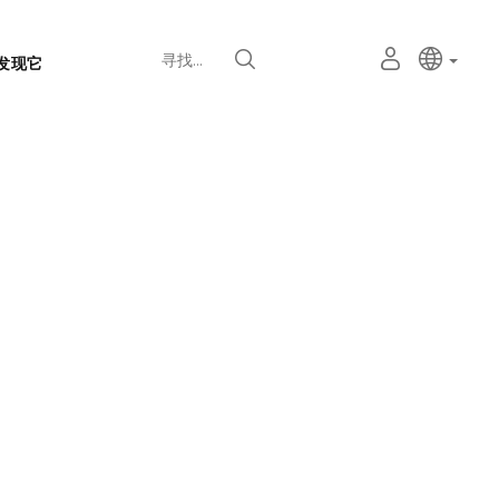
语
主动语
中文
我
寻找
发现它
言
的
个
选
人
择
空
器
间