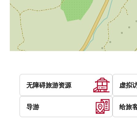
服
务
无障碍旅游资源
虚拟
导游
给旅