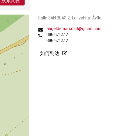
搜索周围
邮
Calle SAN BLAS 2.
Lanzahíta.
Ávila
寄
电
angeldemarcos6@gmail.com
地
子
电
695 571 332
址
邮
话
695 571 332
件
地
如何到达
址