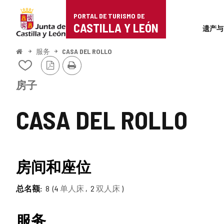
Portal
跳至内容
PORTAL DE TURISMO DE
Superi
de
CASTILLA Y LEÓN
遗产与
Turismo
开
服务
CASA DEL ROLLO
始
PDF
打
de
从
版
印
我
本
Castilla
的
房子
笔
y
记
CASA DEL ROLLO
本
León
中
添
加/
删
房间和座位
除
总名额
8
4
单人床
2
双人床
服务