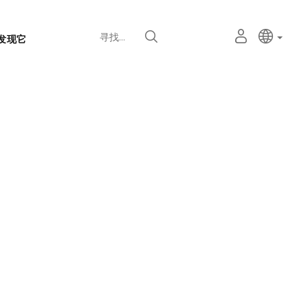
语
主动语
中文
我
寻找
发现它
言
的
个
选
人
择
空
器
间