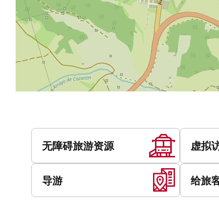
服
务
无障碍旅游资源
虚拟
导游
给旅