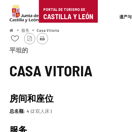
Portal
跳至内容
PORTAL DE TURISMO DE
Superi
de
CASTILLA Y LEÓN
遗产与
Turismo
开
服务
Casa Vitoria
始
PDF
打
de
从
版
印
我
本
Castilla
的
平坦的
笔
y
记
CASA VITORIA
本
León
中
添
加/
删
房间和座位
除
总名额
4
2
双人床
服务