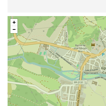
跳
+
过
地
−
图