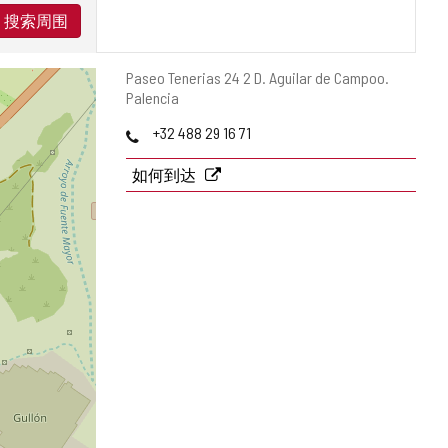
搜索周围
邮
Paseo Tenerias 24 2 D.
Aguilar de Campoo.
寄
Palencia
地
电
+32 488 29 16 71
址
话
如何到达