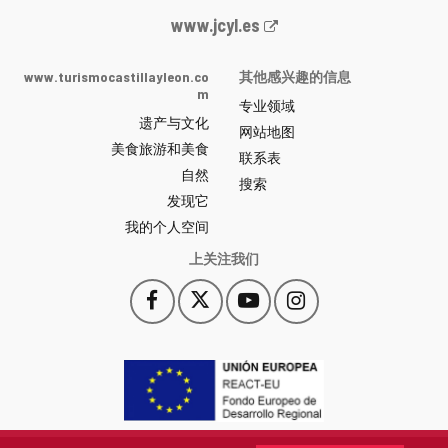
Junta
www.jcyl.es
de
Castilla
www.turismocastillayleon.co
其他感兴趣的信息
y
m
专业领域
León
遗产与文化
网
网站地图
美食旅游和美食
站
联系表
自然
门
搜索
户
发现它
-
我的个人空间
上关注我们
Facebook
X
YouTube
Instagram
此
此
此
此
链
链
链
链
接
接
接
接
会
会
会
会
打
打
打
打
开
开
开
开
一
一
一
一