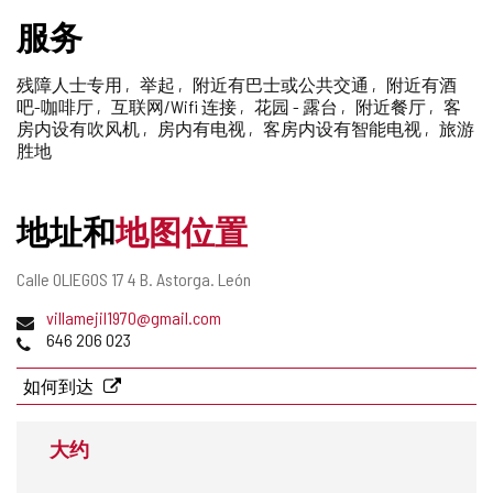
删
服务
除
残障人士专用
举起
附近有巴士或公共交通
附近有酒
吧-咖啡厅
互联网/Wifi 连接
花园 - 露台
附近餐厅
客
房内设有吹风机
房内有电视
客房内设有智能电视
旅游
胜地
地址和
地图位置
邮
Calle OLIEGOS 17 4 B.
Astorga.
León
寄
电
villamejil1970@gmail.com
地
子
电
646 206 023
址
邮
话
件
如何到达
地
址
大约