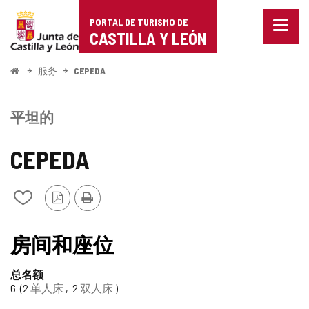
Portal
跳至内容
PORTAL DE TURISMO DE
菜
de
CASTILLA Y LEÓN
单
已
Turismo
关
开
服务
CEPEDA
闭。
始
de
显
示
Castilla
平坦的
导
航
y
选
CEPEDA
项
León
PDF
打
从
版
印
我
本
的
TIPO
笔
房间和座位
记
本
总名额
中
6
2
单人床
2
双人床
添
加/