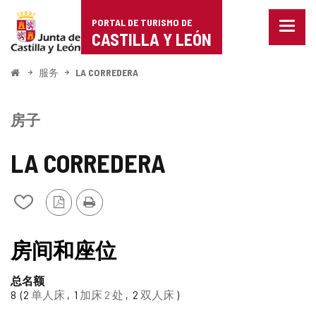
Portal
跳至内容
PORTAL DE TURISMO DE
菜
de
CASTILLA Y LEÓN
单
已
Turismo
关
开
服务
LA CORREDERA
闭。
始
de
显
示
Castilla
房子
导
航
y
选
LA CORREDERA
项
León
PDF
打
从
版
印
我
本
的
TIPO
笔
房间和座位
记
本
总名额
中
8
2
单人床
1
加床 2 处
2
双人床
添
加/