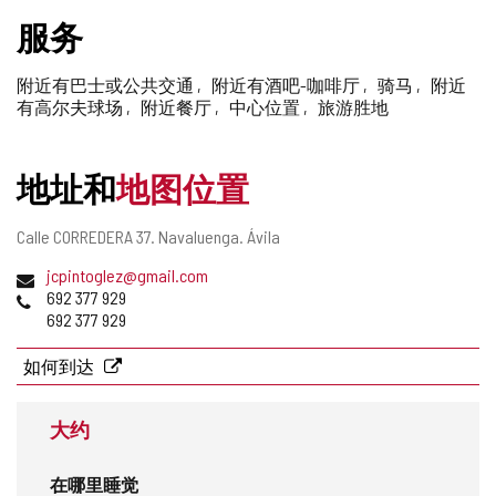
删
服务
除
附近有巴士或公共交通
附近有酒吧-咖啡厅
骑马
附近
有高尔夫球场
附近餐厅
中心位置
旅游胜地
地址和
地图位置
邮
Calle CORREDERA 37.
Navaluenga.
Ávila
寄
电
jcpintoglez@gmail.com
地
子
电
692 377 929
址
邮
话
692 377 929
件
地
如何到达
址
大约
在哪里睡觉