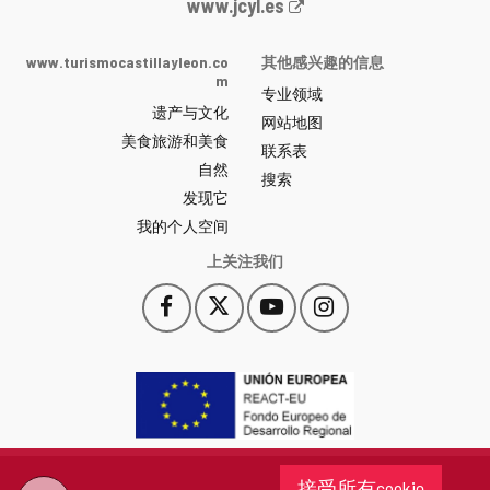
Junta
www.jcyl.es
de
Castilla
www.turismocastillayleon.co
其他感兴趣的信息
y
m
专业领域
León
遗产与文化
网
网站地图
美食旅游和美食
站
联系表
自然
门
搜索
户
发现它
-
我的个人空间
上关注我们
Facebook
X
YouTube
Instagram
此
此
此
此
链
链
链
链
接
接
接
接
会
会
会
会
打
打
打
打
开
开
开
开
一
一
一
一
个
个
个
个
接受所有cookie