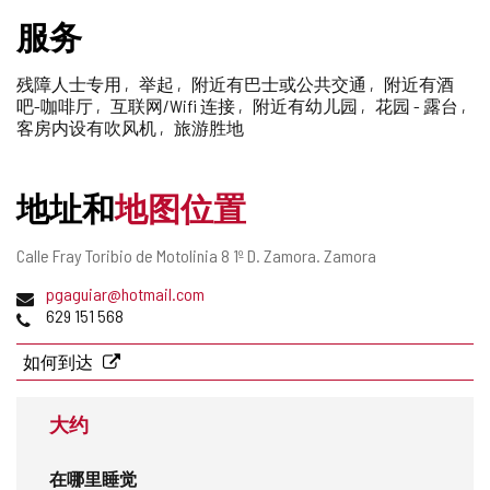
删
服务
除
残障人士专用
举起
附近有巴士或公共交通
附近有酒
吧-咖啡厅
互联网/Wifi 连接
附近有幼儿园
花园 - 露台
客房内设有吹风机
旅游胜地
地址和
地图位置
邮
Calle Fray Toribio de Motolinia 8 1º D.
Zamora.
Zamora
寄
电
pgaguiar@hotmail.com
地
子
电
629 151 568
址
邮
话
件
如何到达
地
址
大约
在哪里睡觉