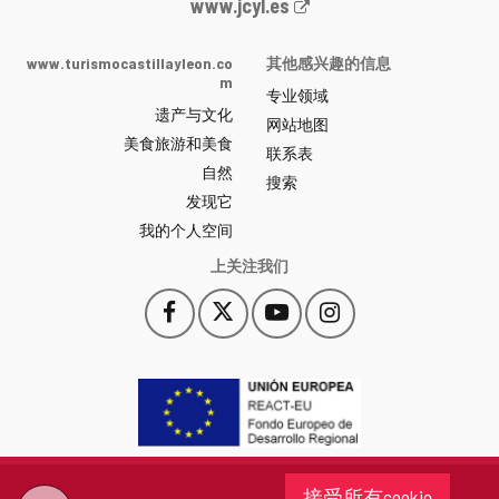
Junta
www.jcyl.es
de
Castilla
www.turismocastillayleon.co
其他感兴趣的信息
y
m
专业领域
León
遗产与文化
网
网站地图
美食旅游和美食
站
联系表
自然
门
搜索
户
发现它
-
我的个人空间
上关注我们
Facebook
X
YouTube
Instagram
此
此
此
此
链
链
链
链
接
接
接
接
会
会
会
会
打
打
打
打
开
开
开
开
一
一
一
一
个
个
个
个
接受所有cookie