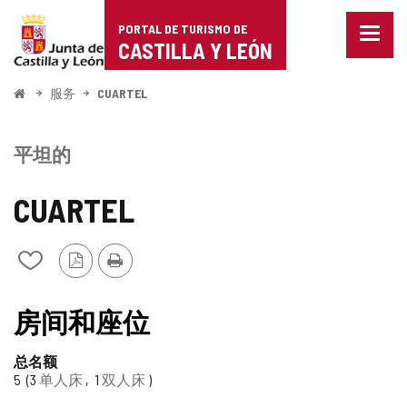
Portal
跳至内容
PORTAL DE TURISMO DE
菜
de
CASTILLA Y LEÓN
单
已
Turismo
关
开
服务
CUARTEL
闭。
始
de
显
示
Castilla
平坦的
导
航
y
选
CUARTEL
项
León
PDF
打
从
版
印
我
本
的
笔
房间和座位
记
本
总名额
中
5
3
单人床
1
双人床
添
加/