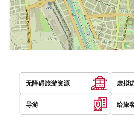
服
务
无障碍旅游资源
虚拟
导游
给旅