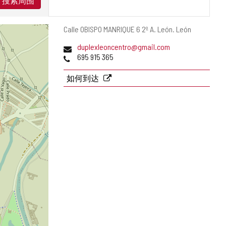
搜索周围
邮
Calle OBISPO MANRIQUE 6 2º A.
León.
León
寄
电
duplexleoncentro@gmail.com
地
子
电
695 915 365
址
邮
话
件
如何到达
地
址