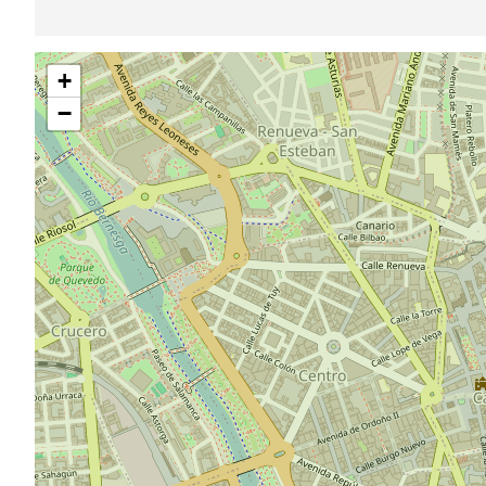
跳
+
过
地
−
图