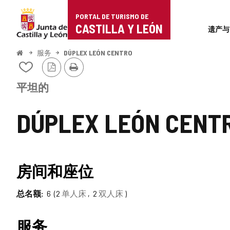
Portal
跳至内容
PORTAL DE TURISMO DE
Superi
de
CASTILLA Y LEÓN
遗产与
Turismo
开
服务
DÚPLEX LEÓN CENTRO
始
PDF
打
de
从
版
印
我
本
Castilla
的
平坦的
笔
y
记
DÚPLEX LEÓN CENT
本
León
中
添
加/
删
TIPO
房间和座位
除
总名额
6
2
单人床
2
双人床
服务