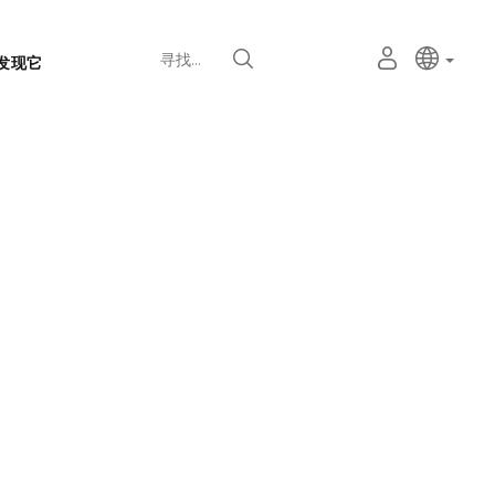
语
主动语
中文
我
寻找
发现它
言
的
个
选
人
择
空
器
间