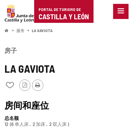
Portal
跳至内容
PORTAL DE TURISMO DE
菜
de
CASTILLA Y LEÓN
单
已
Turismo
关
开
服务
LA GAVIOTA
闭。
始
de
显
示
Castilla
房子
导
航
y
选
LA GAVIOTA
项
León
PDF
打
从
版
印
我
本
的
笔
房间和座位
记
本
总名额
中
12
6
单人床
2
加床
2
双人床
添
加/