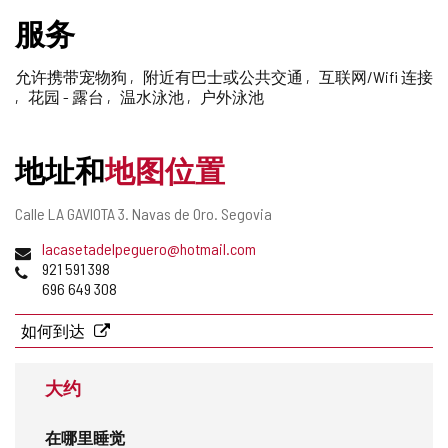
删
服务
除
允许携带宠物狗
附近有巴士或公共交通
互联网/Wifi 连接
花园 - 露台
温水泳池
户外泳池
地址和
地图位置
邮
Calle LA GAVIOTA 3.
Navas de Oro.
Segovia
寄
电
lacasetadelpeguero@hotmail.com
地
子
电
921 591 398
址
邮
话
696 649 308
件
地
如何到达
址
大约
在哪里睡觉