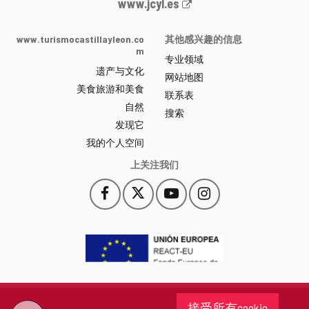
Junta
www.jcyl.es
de
Castilla
www.turismocastillayleon.co
其他感兴趣的信息
y
m
专业领域
León
遗产与文化
网
网站地图
美食旅游和美食
站
联系表
自然
门
搜索
户
发现它
-
我的个人空间
上关注我们
Facebook
X
YouTube
Instagram
此
此
此
此
链
链
链
链
接
接
接
接
会
会
会
会
打
打
打
打
开
开
开
开
一
一
一
一
个
个
个
个
接受所有cookie