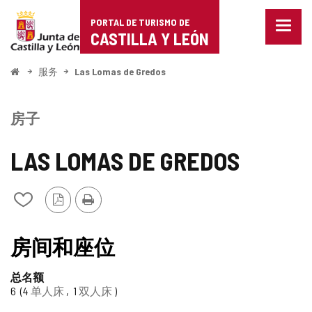
Portal
跳至内容
PORTAL DE TURISMO DE
菜
de
CASTILLA Y LEÓN
单
已
Turismo
关
开
服务
Las Lomas de Gredos
闭。
始
de
显
示
Castilla
房子
导
航
y
选
LAS LOMAS DE GREDOS
项
León
PDF
打
从
版
印
我
本
的
笔
房间和座位
记
本
总名额
中
6
4
单人床
1
双人床
添
加/