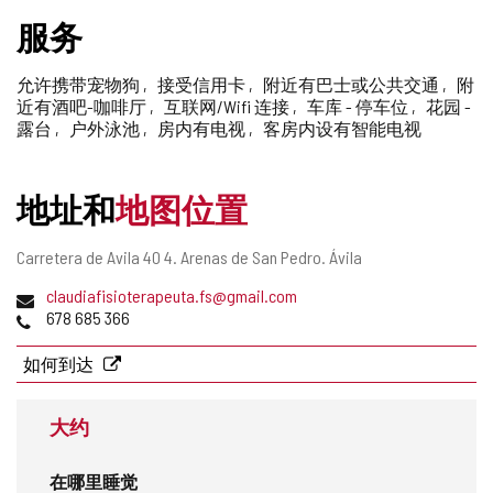
删
服务
除
允许携带宠物狗
接受信用卡
附近有巴士或公共交通
附
近有酒吧-咖啡厅
互联网/Wifi 连接
车库 - 停车位
花园 -
露台
户外泳池
房内有电视
客房内设有智能电视
地址和
地图位置
邮
Carretera de Avila 40 4.
Arenas de San Pedro.
Ávila
寄
电
claudiafisioterapeuta.fs@gmail.com
地
子
电
678 685 366
址
邮
话
件
如何到达
地
址
大约
在哪里睡觉