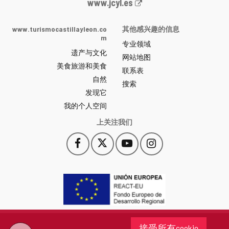
Junta
www.jcyl.es
de
Castilla
www.turismocastillayleon.co
其他感兴趣的信息
y
m
专业领域
León
遗产与文化
网
网站地图
美食旅游和美食
站
联系表
自然
门
搜索
户
发现它
-
我的个人空间
上关注我们
Facebook
X
YouTube
Instagram
此
此
此
此
链
链
链
链
接
接
接
接
会
会
会
会
打
打
打
打
开
开
开
开
一
一
一
一
个
个
个
个
接受所有cookie