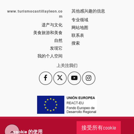
de
Castilla
www.turismocastillayleon.co
其他感兴趣的信息
y
m
专业领域
León
遗产与文化
网
网站地图
美食旅游和美食
站
联系表
自然
门
搜索
户
发现它
-
我的个人空间
上关注我们
Facebook
X
YouTube
Instagram
此
此
此
此
链
链
链
链
接
接
接
接
会
会
会
会
打
打
打
打
开
开
开
开
一
一
一
一
个
个
个
个
接受所有cookie
新
新
新
新
cookie 的使用
"回