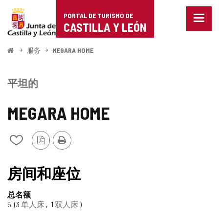
Portal
跳至内容
PORTAL DE TURISMO DE
菜
de
CASTILLA Y LEÓN
单
已
Turismo
关
开
服务
MEGARA HOME
闭。
始
de
显
示
Castilla
平坦的
导
航
y
选
MEGARA HOME
项
León
PDF
打
从
版
印
我
本
的
TIPO
笔
房间和座位
记
本
总名额
中
5
3
单人床
1
双人床
添
加/