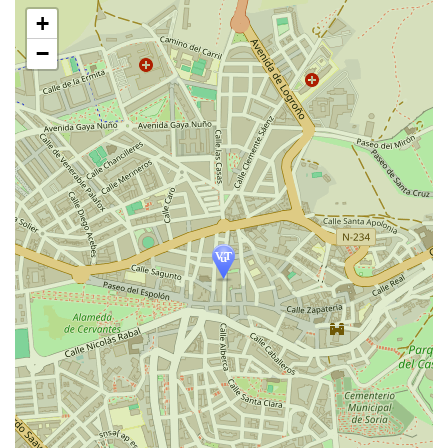
跳
+
过
地
−
图