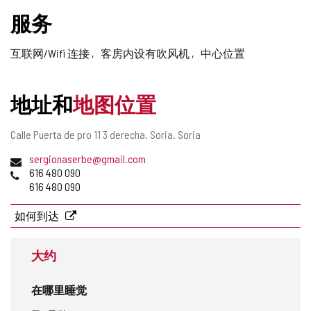
删
服务
除
互联网/Wifi 连接
客房内设有吹风机
中心位置
地址和
地图位置
邮
Calle Puerta de pro 11 3 derecha.
Soria.
Soria
寄
电
sergionaserbe@gmail.com
地
子
电
616 480 090
址
邮
话
616 480 090
件
地
如何到达
址
大约
在哪里睡觉