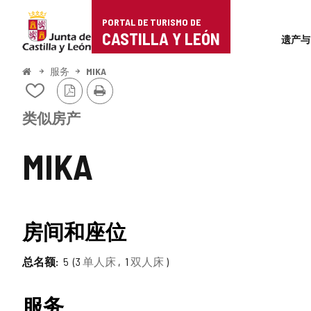
Portal
跳至内容
PORTAL DE TURISMO DE
Superi
de
CASTILLA Y LEÓN
遗产与
Turismo
开
服务
MIKA
始
PDF
打
de
从
版
印
我
本
Castilla
的
类似房产
笔
y
记
MIKA
本
León
中
添
加/
删
TIPO
房间和座位
除
总名额
5
3
单人床
1
双人床
服务