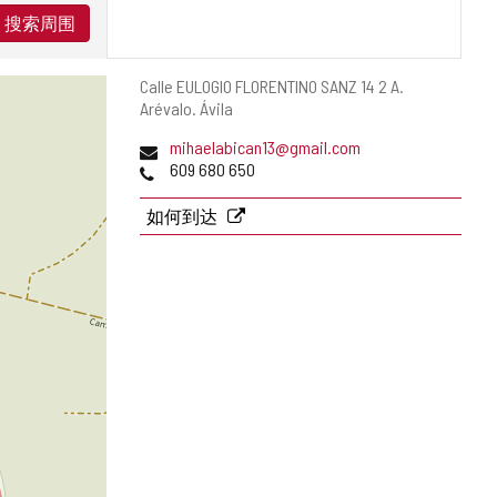
搜索周围
邮
Calle EULOGIO FLORENTINO SANZ 14 2 A.
寄
Arévalo.
Ávila
地
电
mihaelabican13@gmail.com
址
子
电
609 680 650
邮
话
件
如何到达
地
址