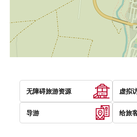
服
务
无障碍旅游资源
虚拟
导游
给旅