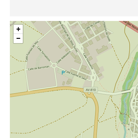
跳
+
过
地
−
图