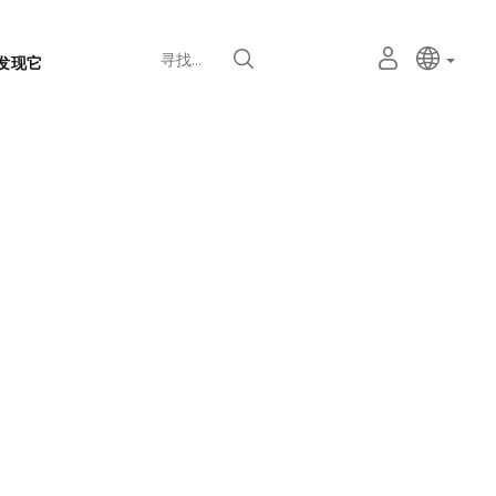
语
主动语
中文
我
寻找
发现它
言
的
个
选
人
择
空
器
间