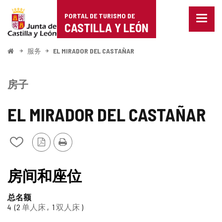
Portal
跳至内容
PORTAL DE TURISMO DE
菜
de
CASTILLA Y LEÓN
单
已
Turismo
关
开
服务
EL MIRADOR DEL CASTAÑAR
闭。
始
de
显
示
Castilla
房子
导
航
y
选
EL MIRADOR DEL CASTAÑAR
项
León
PDF
打
从
版
印
我
本
的
笔
房间和座位
记
本
总名额
中
4
2
单人床
1
双人床
添
加/