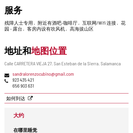
删
服务
除
残障人士专用
附近有酒吧-咖啡厅
互联网/Wifi 连接
花
园 - 露台
客房内设有吹风机
高海拔山区
地址和
地图位置
邮
Calle CARRETERA VIEJA 27.
San Esteban de la Sierra.
Salamanca
寄
电
sandralorenzocubino@gmail.com
地
子
电
923 435 421
址
邮
话
656 903 631
件
地
如何到达
址
大约
在哪里睡觉