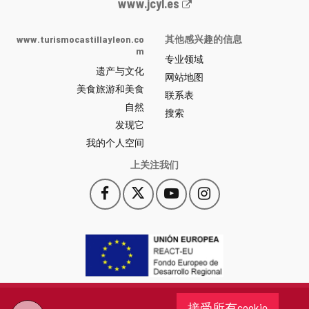
Junta
www.jcyl.es
de
Castilla
www.turismocastillayleon.co
其他感兴趣的信息
y
m
专业领域
León
遗产与文化
网
网站地图
美食旅游和美食
站
联系表
自然
门
搜索
户
发现它
-
我的个人空间
上关注我们
Facebook
X
YouTube
Instagram
此
此
此
此
链
链
链
链
接
接
接
接
会
会
会
会
打
打
打
打
开
开
开
开
一
一
一
一
个
个
个
个
接受所有cookie