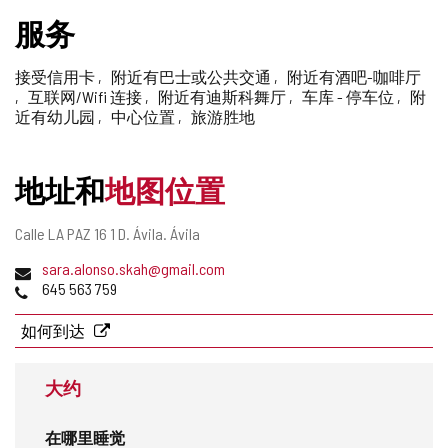
删
服务
除
接受信用卡
附近有巴士或公共交通
附近有酒吧-咖啡厅
互联网/Wifi 连接
附近有迪斯科舞厅
车库 - 停车位
附
近有幼儿园
中心位置
旅游胜地
地址和
地图位置
邮
Calle LA PAZ 16 1 D.
Ávila.
Ávila
寄
电
sara.alonso.skah@gmail.com
地
子
电
645 563 759
址
邮
话
件
如何到达
地
址
大约
在哪里睡觉