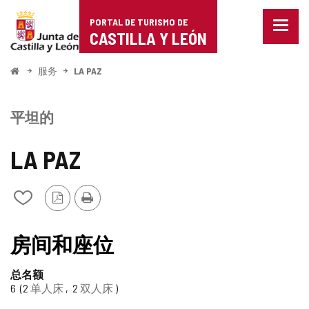
Portal
跳至内容
PORTAL DE TURISMO DE
菜
de
CASTILLA Y LEÓN
单
已
Turismo
关
开
服务
LA PAZ
闭。
始
de
显
示
Castilla
平坦的
导
航
y
选
LA PAZ
项
León
PDF
打
从
版
印
我
本
的
笔
房间和座位
记
本
总名额
中
6
2
单人床
2
双人床
添
加/