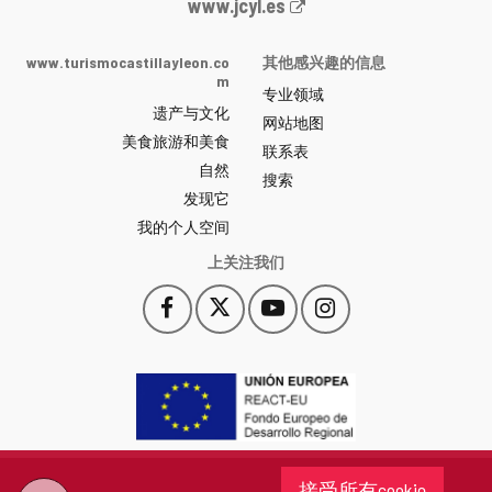
Junta
www.jcyl.es
de
Castilla
www.turismocastillayleon.co
其他感兴趣的信息
y
m
专业领域
León
遗产与文化
网
网站地图
美食旅游和美食
站
联系表
自然
门
搜索
户
发现它
-
我的个人空间
上关注我们
Facebook
X
YouTube
Instagram
此
此
此
此
链
链
链
链
接
接
接
接
会
会
会
会
打
打
打
打
开
开
开
开
一
一
一
一
个
个
个
个
接受所有cookie