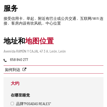
删
服务
除
接受信用卡
举起
附近有巴士或公共交通
互联网/Wifi 连
接
客房内设有吹风机
中心位置
地址和
地图位置
邮
Avenida RAMÓN Y CAJAL 47 3 A.
León.
León
寄
电
658 840 277
地
话
址
如何到达
大约
在哪里睡觉
品牌"POSADAS REALES"