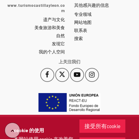
Castilla
www.turismocastillayleon.co
其他感兴趣的信息
y
m
专业领域
León
遗产与文化
网
网站地图
美食旅游和美食
站
联系表
自然
门
搜索
户
发现它
-
我的个人空间
上关注我们
Facebook
X
YouTube
Instagram
此
此
此
此
链
链
链
链
接
接
接
接
会
会
会
会
打
打
打
打
开
开
开
开
一
一
一
一
个
个
个
个
接受所有cookie
新
新
新
新
cookie 的使用
"回
窗
窗
窗
窗
本网站使用 cookie 来改善您