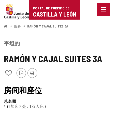
Portal
跳至内容
PORTAL DE TURISMO DE
菜
de
CASTILLA Y LEÓN
单
已
Turismo
关
开
服务
RAMÓN Y CAJAL SUITES 3A
闭。
始
de
显
示
Castilla
平坦的
导
航
y
选
RAMÓN Y CAJAL SUITES 3A
项
León
PDF
打
从
版
印
我
本
的
笔
房间和座位
记
本
总名额
中
4
1
加床 2 处
1
双人床
添
加/