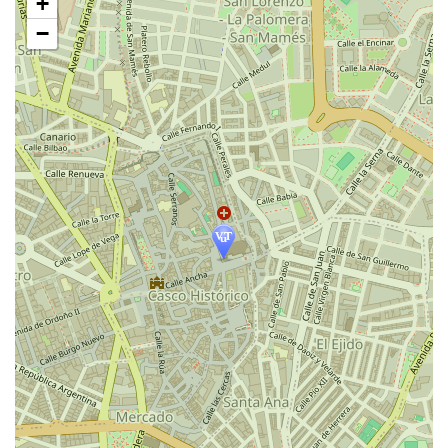
+
过
地
−
图