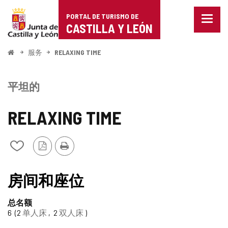
Portal
跳至内容
PORTAL DE TURISMO DE
菜
de
CASTILLA Y LEÓN
单
已
Turismo
关
开
服务
RELAXING TIME
闭。
始
de
显
示
Castilla
平坦的
导
航
y
选
RELAXING TIME
项
León
PDF
打
从
版
印
我
本
的
笔
房间和座位
记
本
总名额
中
6
2
单人床
2
双人床
添
加/