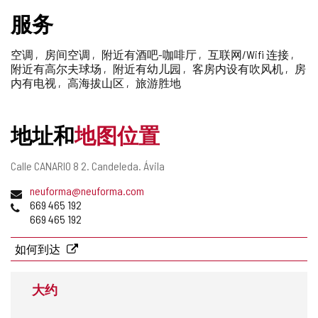
删
服务
除
空调
房间空调
附近有酒吧-咖啡厅
互联网/Wifi 连接
附近有高尔夫球场
附近有幼儿园
客房内设有吹风机
房
内有电视
高海拔山区
旅游胜地
地址和
地图位置
邮
Calle CANARIO 8 2.
Candeleda.
Ávila
寄
电
neuforma@neuforma.com
地
子
电
669 465 192
址
邮
话
669 465 192
件
地
如何到达
址
大约