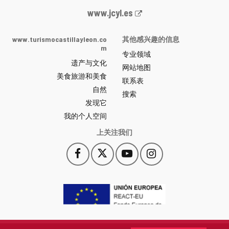
Junta
www.jcyl.es
de
Castilla
www.turismocastillayleon.co
其他感兴趣的信息
y
m
专业领域
León
遗产与文化
网
网站地图
美食旅游和美食
站
联系表
自然
门
搜索
户
发现它
-
我的个人空间
上关注我们
Facebook
X
YouTube
Instagram
此
此
此
此
链
链
链
链
接
接
接
接
会
会
会
会
打
打
打
打
开
开
开
开
一
一
一
一