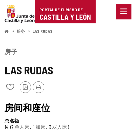
Portal
跳至内容
PORTAL DE TURISMO DE
菜
de
CASTILLA Y LEÓN
单
已
Turismo
关
开
服务
LAS RUDAS
闭。
始
de
显
示
Castilla
房子
导
航
y
选
LAS RUDAS
项
León
PDF
打
从
版
印
我
本
的
笔
房间和座位
记
本
总名额
中
14
7
单人床
1
加床
3
双人床
添
加/