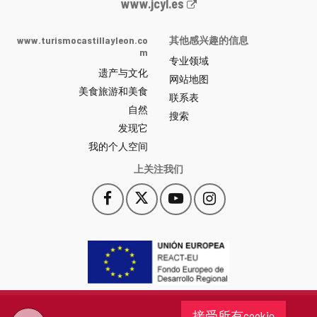
Junta
www.jcyl.es
de
Castilla
www.turismocastillayleon.co
其他感兴趣的信息
y
m
专业领域
León
遗产与文化
网
网站地图
美食旅游和美食
站
联系表
自然
门
搜索
户
发现它
-
我的个人空间
上关注我们
Facebook
X
YouTube
Instagram
此
此
此
此
链
链
链
链
接
接
接
接
会
会
会
会
打
打
打
打
开
开
开
开
一
一
一
一
个
个
个
个
接受所有cookie