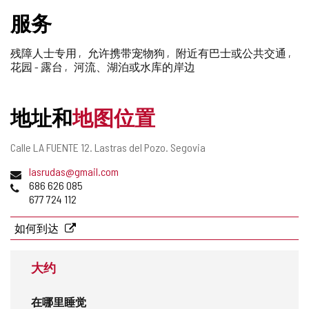
删
服务
除
残障人士专用
允许携带宠物狗
附近有巴士或公共交通
花园 - 露台
河流、湖泊或水库的岸边
地址和
地图位置
邮
Calle LA FUENTE 12.
Lastras del Pozo.
Segovia
寄
电
lasrudas@gmail.com
地
子
电
686 626 085
址
邮
话
677 724 112
件
地
如何到达
址
大约
在哪里睡觉