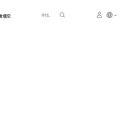
语
主动语
中文
我
寻找
发现它
言
的
个
选
人
择
空
器
间