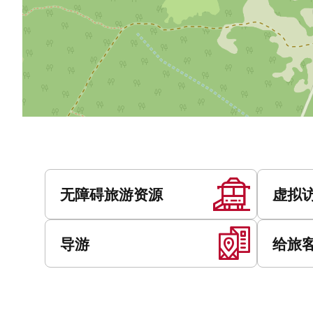
服
务
无障碍旅游资源
虚拟
导游
给旅