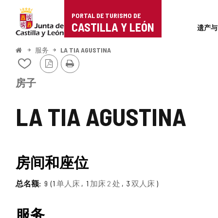
Portal
跳至内容
PORTAL DE TURISMO DE
Superi
de
CASTILLA Y LEÓN
遗产与
Turismo
开
服务
LA TIA AGUSTINA
始
PDF
打
de
从
版
印
我
本
Castilla
的
房子
笔
y
记
LA TIA AGUSTINA
本
León
中
添
加/
删
房间和座位
除
总名额
9
1
单人床
1
加床 2 处
3
双人床
服务