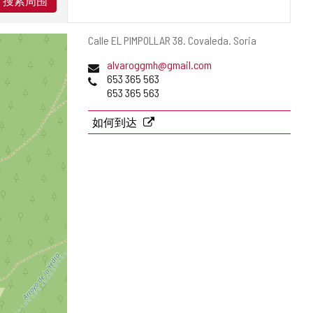
搜索周围
邮
Calle EL PIMPOLLAR 38.
Covaleda.
Soria
寄
电
alvaroggmh@gmail.com
地
子
电
653 365 563
址
邮
话
653 365 563
件
地
如何到达
址