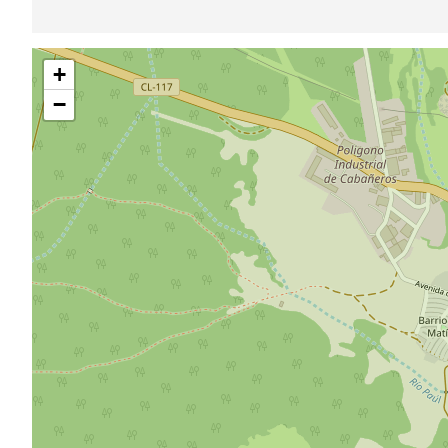
跳
+
过
地
−
图