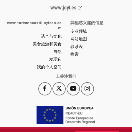
Junta
www.jcyl.es
de
Castilla
www.turismocastillayleon.co
其他感兴趣的信息
y
m
专业领域
León
遗产与文化
网
网站地图
美食旅游和美食
站
联系表
自然
门
搜索
户
发现它
-
我的个人空间
上关注我们
Facebook
X
YouTube
Instagram
此
此
此
此
链
链
链
链
接
接
接
接
会
会
会
会
打
打
打
打
开
开
开
开
一
一
一
一