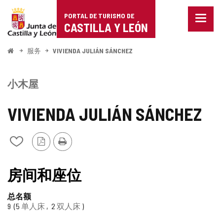
Portal
跳至内容
PORTAL DE TURISMO DE
菜
de
CASTILLA Y LEÓN
单
已
Turismo
关
开
服务
VIVIENDA JULIÁN SÁNCHEZ
闭。
始
de
显
示
Castilla
小木屋
导
航
y
选
VIVIENDA JULIÁN SÁNCHEZ
项
León
PDF
打
从
版
印
我
本
的
笔
房间和座位
记
本
总名额
中
9
5
单人床
2
双人床
添
加/