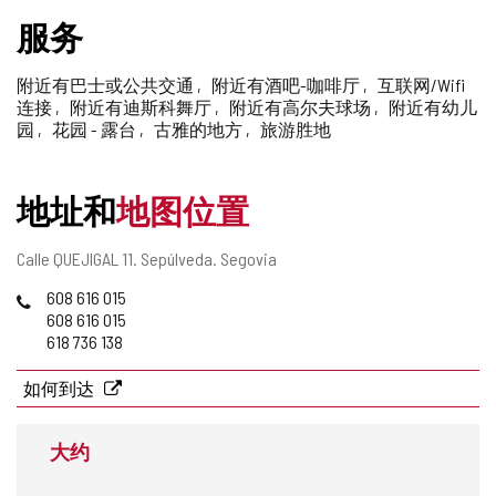
删
服务
除
附近有巴士或公共交通
附近有酒吧-咖啡厅
互联网/Wifi
连接
附近有迪斯科舞厅
附近有高尔夫球场
附近有幼儿
园
花园 - 露台
古雅的地方
旅游胜地
地址和
地图位置
邮
Calle QUEJIGAL 11.
Sepúlveda.
Segovia
寄
电
608 616 015
地
话
608 616 015
址
618 736 138
如何到达
大约