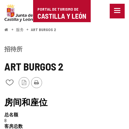
Portal
跳至内容
PORTAL DE TURISMO DE
菜
de
CASTILLA Y LEÓN
单
已
Turismo
关
开
服务
ART BURGOS 2
闭。
始
de
显
示
Castilla
招待所
导
航
y
选
ART BURGOS 2
项
León
PDF
打
从
版
印
我
本
的
笔
房间和座位
记
本
总名额
中
8
添
客房总数
加/