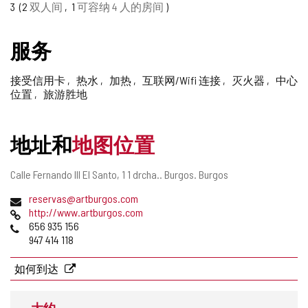
3
2
双人间
1
可容纳 4 人的房间
删
除
服务
接受信用卡
热水
加热
互联网/Wifi 连接
灭火器
中心
位置
旅游胜地
地址和
地图位置
邮
Calle Fernando III El Santo, 1 1 drcha..
Burgos.
Burgos
寄
电
reservas@artburgos.com
地
子
网
http://www.artburgos.com
址
邮
页
电
656 935 156
件
话
947 414 118
地
址
如何到达
大约