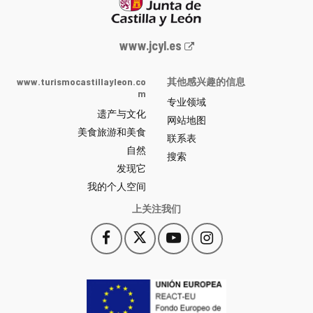
Junta
www.jcyl.es
de
Castilla
www.turismocastillayleon.co
其他感兴趣的信息
y
m
专业领域
León
遗产与文化
网
网站地图
美食旅游和美食
站
联系表
自然
门
搜索
户
发现它
-
我的个人空间
上关注我们
Facebook
X
YouTube
Instagram
此
此
此
此
链
链
链
链
接
接
接
接
会
会
会
会
打
打
打
打