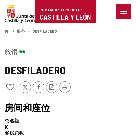
Portal
跳至内容
PORTAL DE TURISMO DE
菜
de
CASTILLA Y LEÓN
单
已
Turismo
关
开
服务
DESFILADERO
闭。
始
de
显
示
Castilla
旅馆
导
航
y
选
DESFILADERO
项
León
推
Facebook
PDF
打
从
特
版
印
我
本
的
笔
房间和座位
记
本
总名额
中
10
添
客房总数
加/