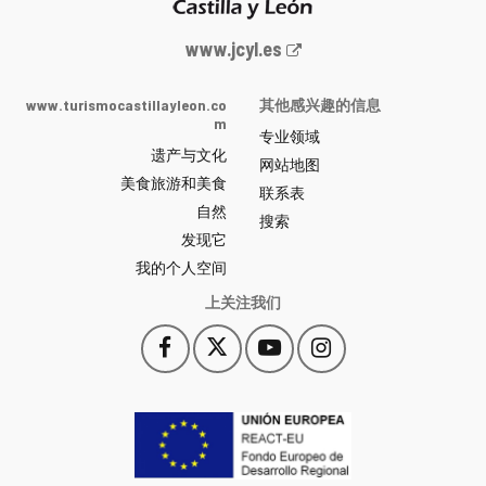
Junta
www.jcyl.es
de
Castilla
www.turismocastillayleon.co
其他感兴趣的信息
y
m
专业领域
León
遗产与文化
网
网站地图
美食旅游和美食
站
联系表
自然
门
搜索
户
发现它
-
我的个人空间
上关注我们
Facebook
X
YouTube
Instagram
此
此
此
此
链
链
链
链
接
接
接
接
会
会
会
会
打
打
打
打
开
开
开
开