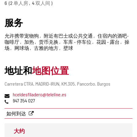
6
2
单人房
4
双人间
删
除
服务
允许携带宠物狗
附近有巴士或公共交通
住宿内的酒吧-
咖啡厅
加热
货币兑换
车库 - 停车位
花园 - 露台
操
场
网球场
古雅的地方
壁球
地址和
地图位置
邮
Carretera CTRA. MADRID-IRUN, KM.305.
Pancorbo.
Burgos
寄
电
hceldesfiladero@teleline.es
地
子
电
947 354 027
址
邮
话
件
如何到达
地
址
大约