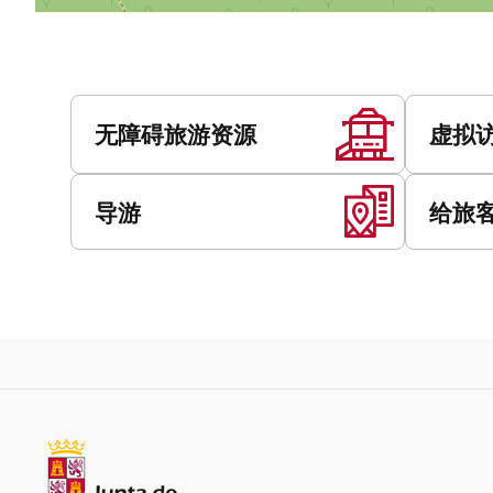
服
务
无障碍旅游资源
虚拟
导游
给旅