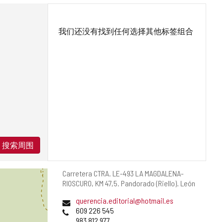
我们还没有找到任何选择其他标签组合
搜索周围
邮
Carretera CTRA. LE-493 LA MAGDALENA-
寄
RIOSCURO, KM 47,5.
Pandorado (Riello).
León
地
电
querencia.editorial@hotmail.es
址
子
电
609 226 545
邮
话
983 812 977