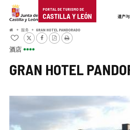
Portal
跳至内容
PORTAL DE TURISMO DE
Superi
de
CASTILLA Y LEÓN
遗产与
Turismo
开
服务
GRAN HOTEL PANDORADO
始
推
Facebook
PDF
打
de
从
特
版
印
我
本
Castilla
的
酒店
笔
y
记
GRAN HOTEL PANDO
本
León
中
添
加/
删
除
图
片
库