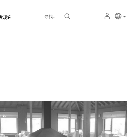
语
主动语
中文
我
寻找
发现它
言
的
个
选
人
择
空
器
间