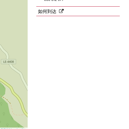
件
地
如何到达
址