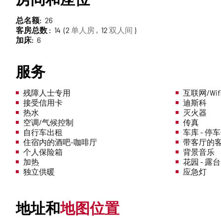
总名额
26
客房总数
14
2
单人房
12
双人间
加床
6
服务
残障人士专用
互联网/Wif
接受信用卡
迪斯科
热水
灭火器
空调/气候控制
传真
自行车出租
车库 - 停
住宿内的酒吧-咖啡厅
带客厅的客房
个人保险箱
背景音乐
加热
花园 - 露台
独立供暖
应急灯
地址和
地图位置