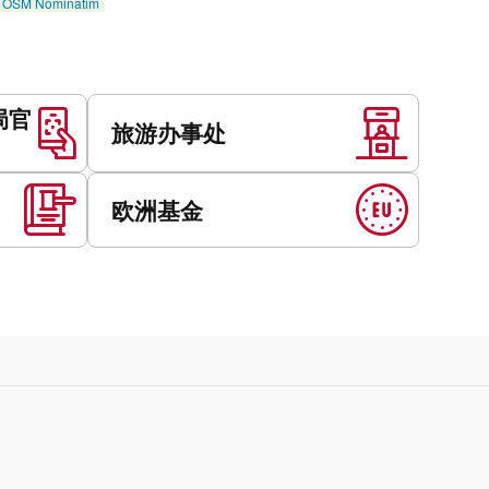
©
OSM Nominatim
局官
旅游办事处
欧洲基金