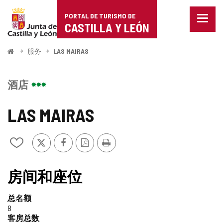
Portal
跳至内容
PORTAL DE TURISMO DE
菜
de
CASTILLA Y LEÓN
单
已
Turismo
关
开
服务
LAS MAIRAS
闭。
始
de
显
示
Castilla
酒店
导
航
y
选
LAS MAIRAS
项
León
推
Facebook
PDF
打
从
特
版
印
我
本
的
笔
房间和座位
记
本
总名额
中
8
添
客房总数
加/