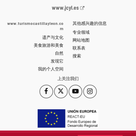
Junta
www.jcyl.es
de
Castilla
www.turismocastillayleon.co
其他感兴趣的信息
y
m
专业领域
León
遗产与文化
网
网站地图
美食旅游和美食
站
联系表
自然
门
搜索
户
发现它
-
我的个人空间
上关注我们
Facebook
X
YouTube
Instagram
此
此
此
此
链
链
链
链
接
接
接
接
会
会
会
会
打
打
打
打
开
开
开
开
一
一
一
一