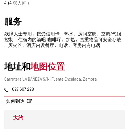
4
4
双人间
删
除
服务
残障人士专用
接受信用卡
热水
房间空调
空调/气候
控制
住宿内的酒吧-咖啡厅
加热
贵重物品可安全存放
灭火器
酒店内设餐厅
电话
客房内有电话
地址和
地图位置
邮
Carretera LA BAÑEZA S/N.
Fuente Encalada.
Zamora
寄
电
627 607 228
地
话
址
如何到达
大约