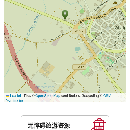
Leaflet
|
Tiles ©
OpenStreetMap
contributors. Geocoding ©
OSM
Nominatim
服
务
无障碍旅游资源