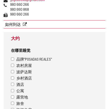
地
子
电
980 660 266
址
邮
话
980 660 868
件
传
980 660 266
地
真
址
如何到达
大约
在哪里睡觉
品牌"POSADAS REALES"
农村房屋
波萨达斯
乡村酒店
酒店
公寓
露营地
旅舍