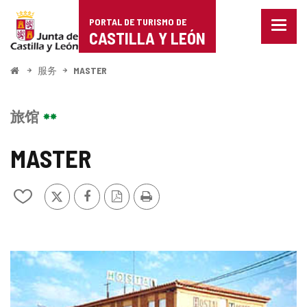
Portal
跳至内容
PORTAL DE TURISMO DE
菜
de
CASTILLA Y LEÓN
单
已
Turismo
关
开
服务
MASTER
闭。
始
de
显
示
Castilla
旅馆
导
航
y
选
MASTER
项
León
推
Facebook
PDF
打
从
特
版
印
我
本
的
笔
记
图
本
中
片
添
加/