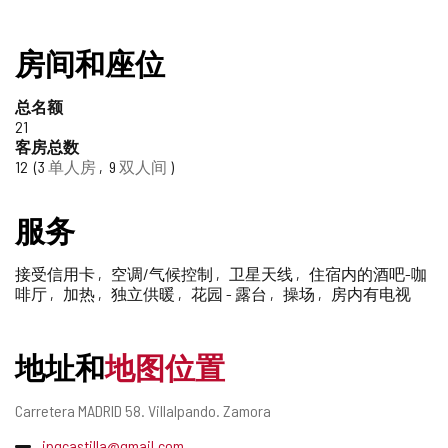
房间和座位
总名额
21
客房总数
12
3
单人房
9
双人间
服务
接受信用卡
空调/气候控制
卫星天线
住宿内的酒吧-咖
啡厅
加热
独立供暖
花园 - 露台
操场
房内有电视
地址和
地图位置
邮
Carretera MADRID 58.
Villalpando.
Zamora
寄
电
jpgcastilla@gmail.com