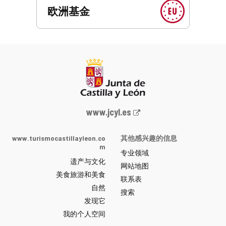
欧洲基金
Junta
www.jcyl.es
de
Castilla
www.turismocastillayleon.co
其他感兴趣的信息
y
m
专业领域
León
遗产与文化
网
网站地图
美食旅游和美食
站
联系表
自然
门
搜索
户
发现它
-
我的个人空间