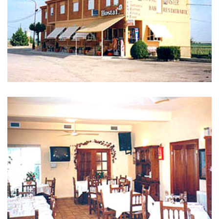
库
删
除