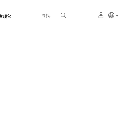
语
主动语
中文
我
寻找
发现它
言
的
个
选
人
择
空
器
间