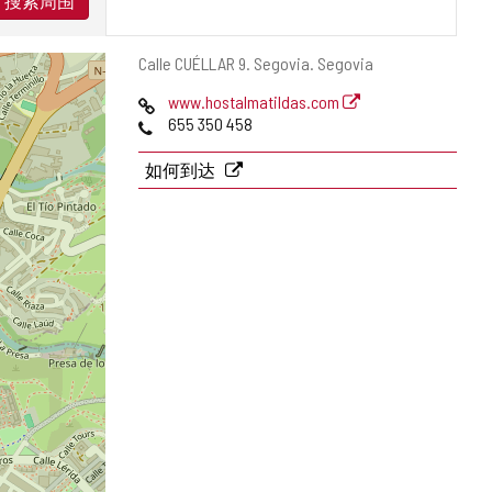
搜索周围
邮
Calle CUÉLLAR 9.
Segovia.
Segovia
寄
网
www.hostalmatildas.com
地
页
电
655 350 458
址
话
如何到达