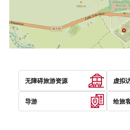
服
务
无障碍旅游资源
虚拟
导游
给旅