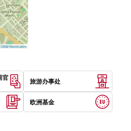
©
OSM Nominatim
局官
旅游办事处
欧洲基金