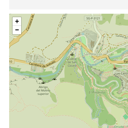
跳
+
过
地
−
图