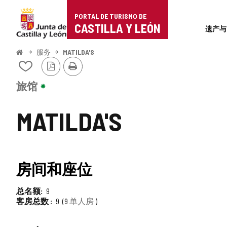
Portal
跳至内容
PORTAL DE TURISMO DE
Superi
de
CASTILLA Y LEÓN
遗产与
Turismo
开
服务
MATILDA'S
始
PDF
打
de
从
版
印
我
本
Castilla
的
旅馆
笔
y
记
MATILDA'S
本
León
中
添
加/
删
房间和座位
除
总名额
9
客房总数
9
9
单人房