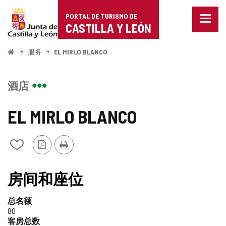
Portal
跳至内容
PORTAL DE TURISMO DE
菜
de
CASTILLA Y LEÓN
单
已
Turismo
关
开
服务
EL MIRLO BLANCO
闭。
始
de
显
示
Castilla
酒店
导
航
y
选
EL MIRLO BLANCO
项
León
PDF
打
从
版
印
我
本
的
笔
房间和座位
记
本
总名额
中
80
添
客房总数
加/