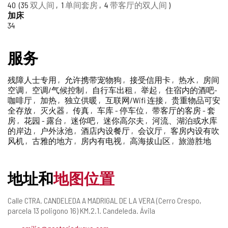
40
35
双人间
1
单间套房
4
带客厅的双人间
删
加床
除
34
服务
残障人士专用
允许携带宠物狗
接受信用卡
热水
房间
空调
空调/气候控制
自行车出租
举起
住宿内的酒吧-
咖啡厅
加热
独立供暖
互联网/Wifi 连接
贵重物品可安
全存放
灭火器
传真
车库 - 停车位
带客厅的客房 - 套
房
花园 - 露台
迷你吧
迷你高尔夫
河流、湖泊或水库
的岸边
户外泳池
酒店内设餐厅
会议厅
客房内设有吹
风机
古雅的地方
房内有电视
高海拔山区
旅游胜地
地址和
地图位置
邮
Calle CTRA. CANDELEDA A MADRIGAL DE LA VERA (Cerro Crespo,
寄
parcela 13 poligono 16) KM.2.1.
Candeleda.
Ávila
地
电