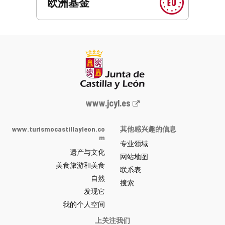
欧洲基金
Junta
www.jcyl.es
de
Castilla
www.turismocastillayleon.co
其他感兴趣的信息
y
m
专业领域
León
遗产与文化
网
网站地图
美食旅游和美食
站
联系表
自然
门
搜索
户
发现它
-
我的个人空间
上关注我们