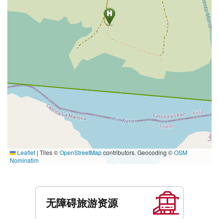
Leaflet
|
Tiles ©
OpenStreetMap
contributors. Geocoding ©
OSM
Nominatim
服
务
无障碍旅游资源