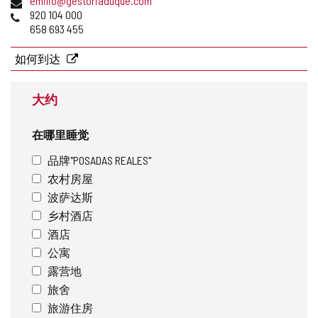
emilio@gestoriaduque.com
址
子
电
920 104 000
邮
话
658 693 455
件
地
如何到达
址
大约
在哪里睡觉
品牌"POSADAS REALES"
农村房屋
波萨达斯
乡村酒店
酒店
公寓
露营地
旅舍
旅游住房