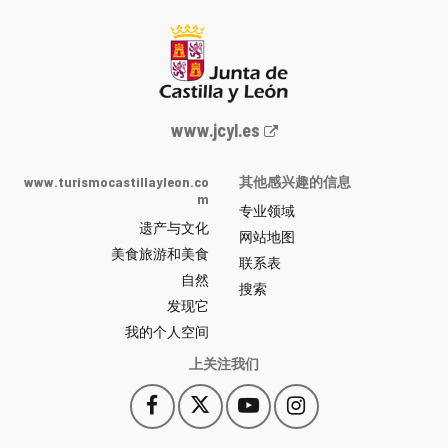
Junta
www.jcyl.es
de
Castilla
www.turismocastillayleon.co
其他感兴趣的信息
y
m
专业领域
León
遗产与文化
网
网站地图
美食旅游和美食
站
联系表
自然
门
搜索
户
发现它
-
我的个人空间
上关注我们
Facebook
X
YouTube
Instagram
此
此
此
此
链
链
链
链