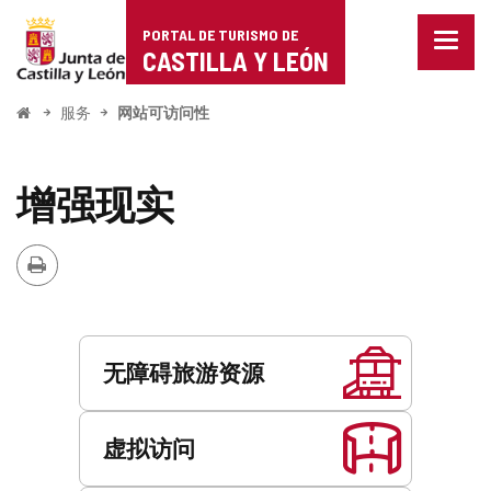
Portal
跳至内容
PORTAL DE TURISMO DE
菜
de
CASTILLA Y LEÓN
单
已
Turismo
关
开
服务
网站可访问性
闭。
始
de
显
示
Castilla
增强现实
导
航
y
选
打
项
León
印
服
务
无障碍旅游资源
虚拟访问