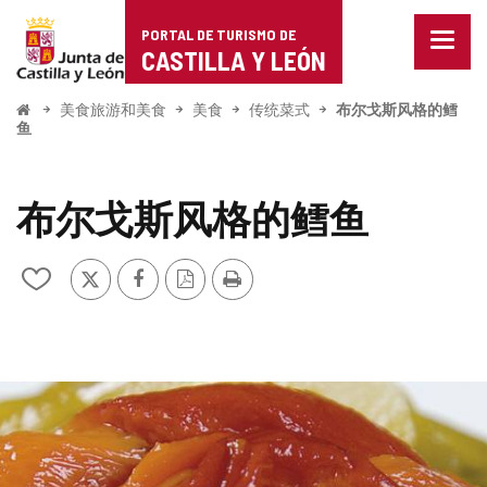
Portal
跳至内容
PORTAL DE TURISMO DE
菜
de
CASTILLA Y LEÓN
单
已
Turismo
关
开
美食旅游和美食
美食
传统菜式
布尔戈斯风格的鳕
始
闭。
鱼
de
显
示
Castilla
导
布尔戈斯风格的鳕鱼
航
y
选
项
León
推
Facebook
PDF
打
从
特
版
印
我
本
的
笔
记
本
中
图
添
片
加/
删