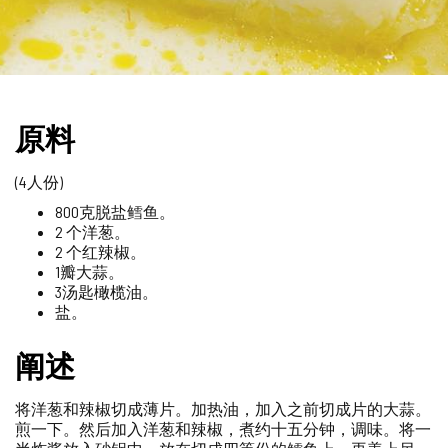
原料
(4人份)
800克脱盐鳕鱼。
2 个洋葱。
2 个红辣椒。
1瓣大蒜。
3汤匙橄榄油。
盐。
阐述
将洋葱和辣椒切成薄片。加热油，加入之前切成片的大蒜。
煎一下。然后加入洋葱和辣椒，煮约十五分钟，调味。将一