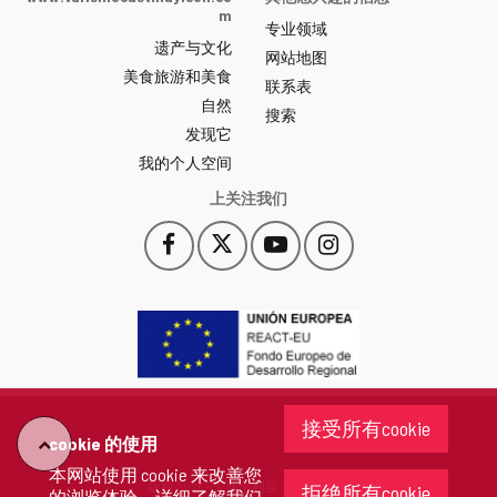
y
m
专业领域
León
遗产与文化
网
网站地图
美食旅游和美食
站
联系表
自然
门
搜索
户
发现它
-
我的个人空间
上关注我们
Facebook
X
YouTube
Instagram
此
此
此
此
链
链
链
链
接
接
接
接
会
会
会
会
打
打
打
打
开
开
开
开
一
一
一
一
个
个
个
个
接受所有cookie
新
新
新
新
cookie 的使用
"回
窗
窗
窗
窗
本网站使用 cookie 来改善您
口。
口。
口。
口。
版权 2026 - 卡斯蒂利亚-莱昂省政府
拒绝所有cookie
的浏览体验。详细了解
我们
去"