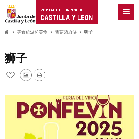
Portal
跳至内容
PORTAL DE TURISMO DE
菜
de
CASTILLA Y LEÓN
单
已
Turismo
关
开
美食旅游和美食
葡萄酒旅游
狮子
闭。
始
de
显
示
Castilla
狮子
导
航
y
选
其
打
项
从
León
他
印
我
游
的
客
笔
的
记
照
本
片
中
添
加/
删
除