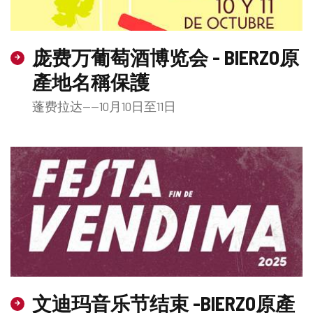
庞费万葡萄酒博览会 - BIERZO原
產地名稱保護
蓬费拉达——10月10日至11日
文迪玛音乐节结束 -BIERZO原產