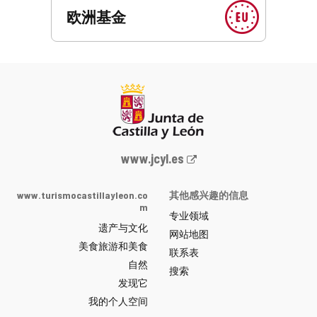
欧洲基金
Junta
www.jcyl.es
de
Castilla
www.turismocastillayleon.co
其他感兴趣的信息
y
m
专业领域
León
遗产与文化
网
网站地图
美食旅游和美食
站
联系表
自然
门
搜索
户
发现它
-
我的个人空间