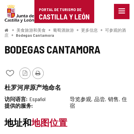
Portal
跳至内容
PORTAL DE TURISMO DE
菜
de
CASTILLA Y LEÓN
单
已
Turismo
关
开
美食旅游和美食
葡萄酒旅游
更多信息
可参观的酒
始
闭。
庄
Bodegas Cantamora
de
显
BODEGAS CANTAMORA
示
Castilla
导
航
y
选
项
León
从
PDF
打
我
版
印
杜罗河岸原产地命名
的
本
笔
访问语言
Español
导览参观
品尝
销售
住
记
提供的服务
宿
本
中
添
地址和
地图位置
加/
删