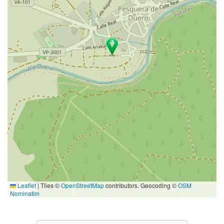
Leaflet
|
Tiles ©
OpenStreetMap
contributors. Geocoding ©
OSM
Nominatim