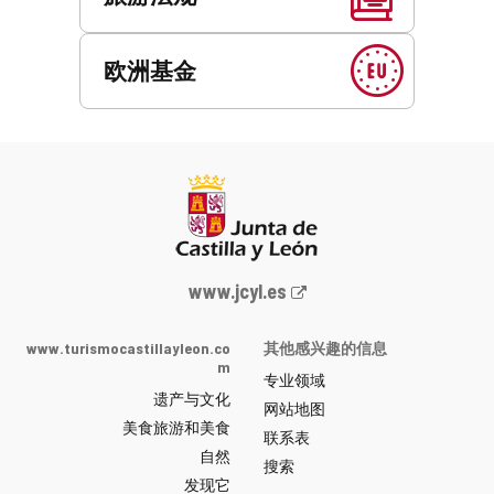
欧洲基金
Junta
www.jcyl.es
de
Castilla
www.turismocastillayleon.co
其他感兴趣的信息
y
m
专业领域
León
遗产与文化
网
网站地图
美食旅游和美食
站
联系表
自然
门
搜索
户
发现它