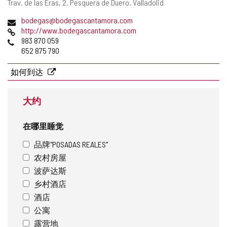
邮
Trav. de las Eras, 2.
Pesquera de Duero.
Valladolid
除
寄
电
bodegas@bodegascantamora.com
地
子
网
http://www.bodegascantamora.com
址
邮
页
电
983 870 059
件
话
652 875 790
地
址
如何到达
大约
在哪里睡觉
品牌"POSADAS REALES"
农村房屋
波萨达斯
乡村酒店
酒店
公寓
露营地