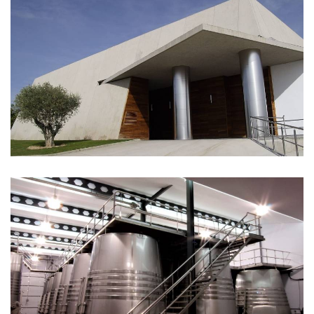
除
片
库