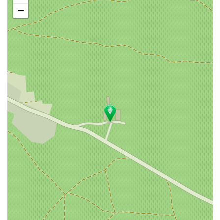
地
−
图