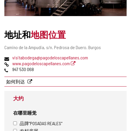
地址和
地图位置
邮
Camino de la Ampudia, s/n.
Pedrosa de Duero.
Burgos
寄
电
visitabodega@pagodeloscapellanes.com
地
子
网
www.pagodeloscapellanes.com
址
邮
页
电
947 530 068
件
话
地
如何到达
址
大约
在哪里睡觉
品牌"POSADAS REALES"
农村房屋