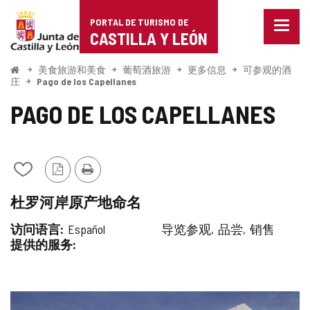
Portal
跳至内容
PORTAL DE TURISMO DE
菜
de
CASTILLA Y LEÓN
单
已
Turismo
关
开
美食旅游和美食
葡萄酒旅游
更多信息
可参观的酒
始
闭。
庄
Pago de los Capellanes
de
显
PAGO DE LOS CAPELLANES
示
Castilla
导
航
y
选
项
León
从
PDF
打
我
版
印
杜罗河岸原产地命名
的
本
笔
访问语言
Español
导览参观
品尝
销售
记
提供的服务
本
中
添
加/
图
删