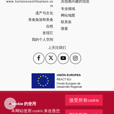
www.turismocastillayleon.co
其他感兴趣的信息
y
m
专业领域
León
遗产与文化
网
网站地图
美食旅游和美食
站
联系表
自然
门
搜索
户
发现它
-
我的个人空间
上关注我们
Facebook
X
YouTube
Instagram
此
此
此
此
链
链
链
链
接
接
接
接
会
会
会
会
打
打
打
打
开
开
开
开
一
一
一
一
个
个
个
个
接受所有cookie
新
新
新
新
cookie 的使用
"回
窗
窗
窗
窗
本网站使用 cookie 来改善您
口。
口。
口。
口。
版权 2026 - 卡斯蒂利亚-莱昂省政府