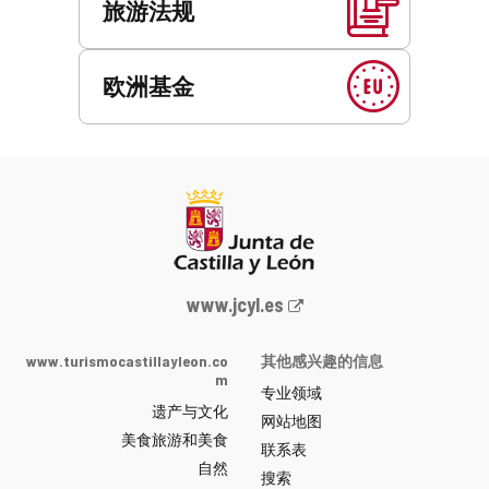
旅游法规
欧洲基金
Junta
www.jcyl.es
de
Castilla
www.turismocastillayleon.co
其他感兴趣的信息
y
m
专业领域
León
遗产与文化
网
网站地图
美食旅游和美食
站
联系表
自然
门
搜索