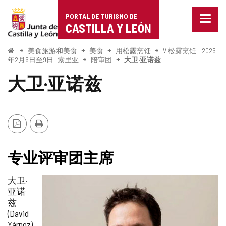
Portal
跳至内容
PORTAL DE TURISMO DE
菜
de
CASTILLA Y LEÓN
单
已
Turismo
关
开
美食旅游和美食
美食
用松露烹饪
V 松露烹饪 - 2025
始
闭。
年2月6日至9日 -索里亚
陪审团
大卫·亚诺兹
de
显
大卫·亚诺兹
示
Castilla
导
航
y
选
项
León
PDF
打
版
印
本
专业评审团主席
大卫·
亚诺
兹
(David
Yárnoz)