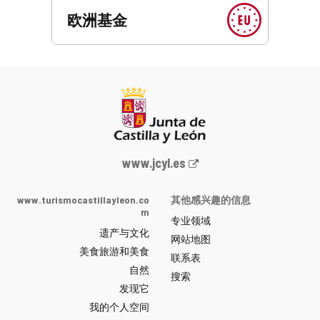
欧洲基金
Junta
www.jcyl.es
de
Castilla
www.turismocastillayleon.co
其他感兴趣的信息
y
m
专业领域
León
遗产与文化
网
网站地图
美食旅游和美食
站
联系表
自然
门
搜索
户
发现它
-
我的个人空间