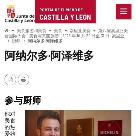
Portal
跳至内容
PORTAL DE TURISMO DE
菜
de
CASTILLA Y LEÓN
单
已
Turismo
关
开
美食旅游和美食
美食
索里亚美食
第八届索里亚美
始
闭。
食国际大会 - 美食与真菌旅游 - 2023 年 10 月 30 日至 31 日 -索里亚
de
厨师
阿纳尔多·阿泽维多
显
示
Castilla
阿纳尔多·阿泽维多
导
航
y
选
项
León
PDF
打
版
印
本
参与厨师
他对
美食
的热
爱始