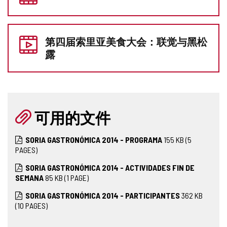
您
的
第四届索里亚美食大会：联觉与黑松
访
露
问
可用的文件
SORIA GASTRONÓMICA 2014 - PROGRAMA
155
KB
(5
PAGES)
SORIA GASTRONÓMICA 2014 - ACTIVIDADES FIN DE
SEMANA
85
KB
(1 PAGE)
SORIA GASTRONÓMICA 2014 - PARTICIPANTES
362
KB
(10 PAGES)