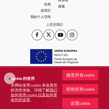
自然
门
搜索
户
发现它
-
我的个人空间
上关注我们
Facebook
X
YouTube
Instagram
此
此
此
此
链
链
链
链
接
接
接
接
会
会
会
会
打
打
打
打
开
开
开
开
一
一
一
一
个
个
个
个
接受所有cookie
新
新
新
新
cookie 的使用
"回
窗
窗
窗
窗
本网站使用 cookie 来改善您
口。
口。
口。
口。
版权 2026 - 卡斯蒂利亚-莱昂省政府
拒绝所有cookie
的浏览体验。详细了解
我们
去"
保留所有权利
如何使用 cookie 以及如何更
隐私政策
改您的设置
。
设置cookie
网站可访问性
法律警告