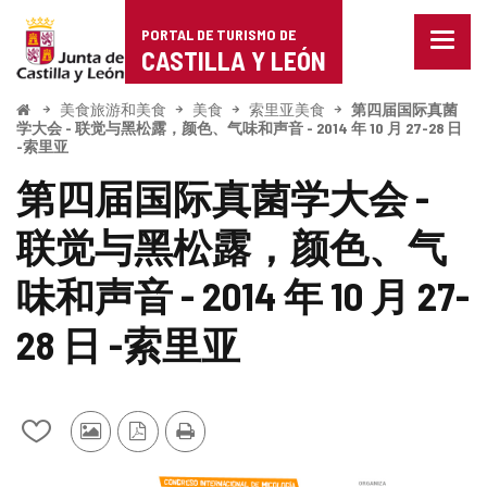
Portal
跳至内容
PORTAL DE TURISMO DE
菜
de
CASTILLA Y LEÓN
单
已
Turismo
关
开
美食旅游和美食
美食
索里亚美食
第四届国际真菌
始
闭。
学大会 - 联觉与黑松露，颜色、气味和声音 - 2014 年 10 月 27-28 日
de
-索里亚
显
示
Castilla
第四届国际真菌学大会 -
导
航
y
联觉与黑松露，颜色、气
选
项
León
味和声音 - 2014 年 10 月 27-
28 日 -索里亚
从
其
PDF
打
我
他
版
印
的
游
本