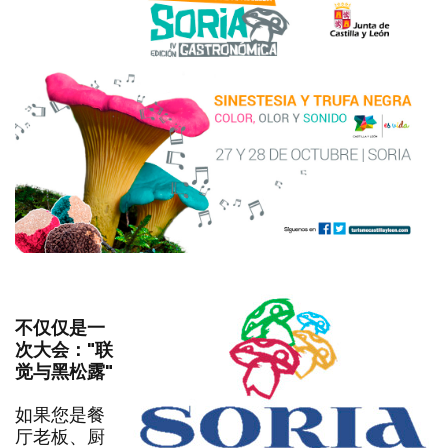
笔
客
记
的
本
照
中
片
添
加/
删
除
不仅仅是一
次大会："联
觉与黑松露"
如果您是餐
厅老板、厨