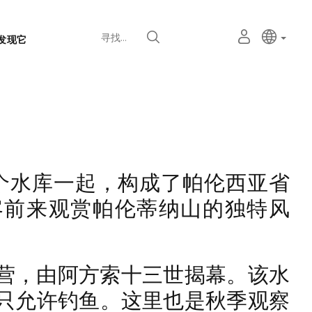
语
主动语
中文
我
寻找
发现它
言
的
个
选
人
择
空
器
间
他三个水库一起，构成了帕伦西亚省
客前来观赏帕伦蒂纳山的独特风
开始运营，由阿方索十三世揭幕。该水
只允许钓鱼。这里也是秋季观察