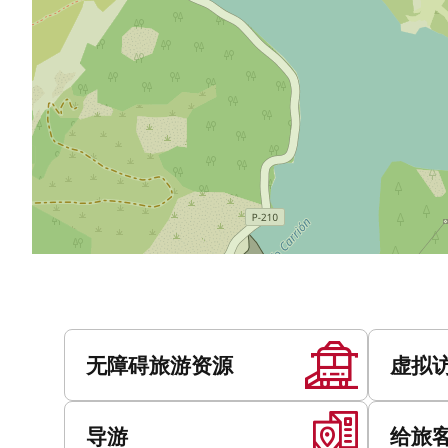
服
务
无障碍旅游资源
虚拟
导游
给旅