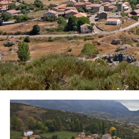
滑
动
1
图
de
2
片
库