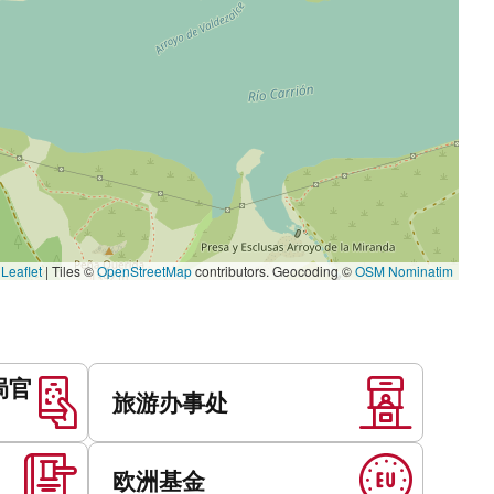
Leaflet
|
Tiles ©
OpenStreetMap
contributors. Geocoding ©
OSM Nominatim
局官
旅游办事处
欧洲基金