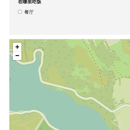
在哪里吃饭
餐厅
跳
+
过
地
−
图