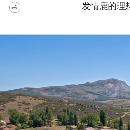
删
版
发情鹿的理
除
本
打
印
幻
图
灯
片
片
数
量:
库
2