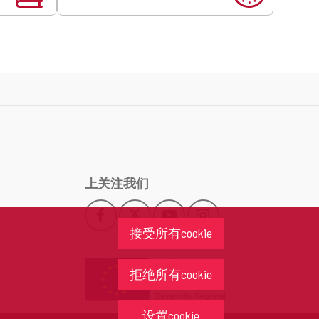
上关注我们
Facebook
X
YouTube
Instagram
此
此
此
此
接受所有cookie
链
链
链
链
接
接
接
接
会
会
会
会
拒绝所有cookie
打
打
打
打
开
开
开
开
一
一
一
一
设置cookie