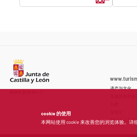
www.turism
遗产与文化
Junta
www.jcyl.es
美食旅游和美
de
Castilla
自然
y
发现它
cookie 的使用
León
我的个人空间
本网站使用 cookie 来改善您的浏览体验。详
网
站