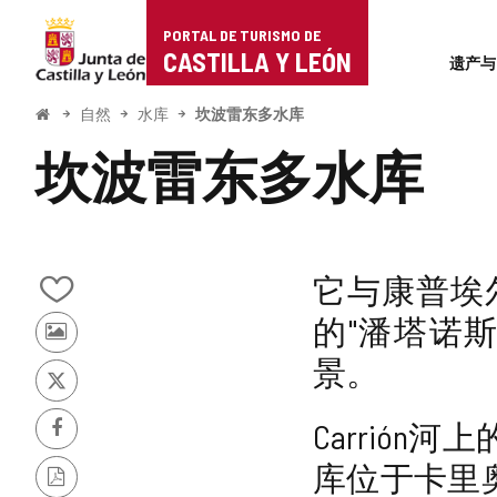
Portal
跳至内容
PORTAL DE TURISMO DE
Superi
de
CASTILLA Y LEÓN
遗产与
Turismo
开
自然
水库
坎波雷东多水库
始
de
坎波雷东多水库
Castilla
y
León
它与康普埃尔
从
的"潘塔诺
我
其
的
景。
他
笔
游
记
推
客
本
特
Carrió
的
中
Facebook
照
添
库位于卡里
片
加/
PDF