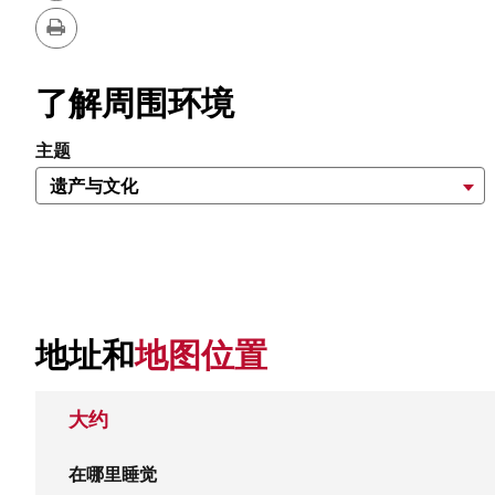
删
版
除
站
本
打
印
了解周围环境
主题
地址和
地图位置
大约
在哪里睡觉