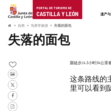
Portal
跳至内容
PORTAL DE TURISMO DE
Superi
de
CASTILLA Y LEÓN
遗产与
Turismo
开
自然
鸟类学旅游
失落的面包
始
de
失落的面包
Castilla
y
León
旅
一
长
受
链
圆
徒步 (4.3小时)
14公里
从
行
半
度
到
接
我
其
这条路线的
的
推
到
他
笔
里可以看到
游
记
推
崇
外
客
本
特
的
中
Facebook
的
部
照
添
片
加/
网
PDF