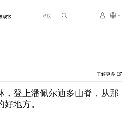
语
主动语
中文
我
寻找
发现它
言
的
个
选
人
择
空
器
间
了解更多
林，登上潘佩尔迪多山脊，从那
的好地方。