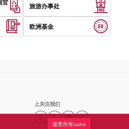
局官
旅游办事处
欧洲基金
上关注我们
Facebook
X
YouTube
Instagram
此
此
此
此
接受所有cookie
链
链
链
链