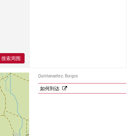
搜索周围
邮
Quintanaélez.
Burgos
寄
地
如何到达
址