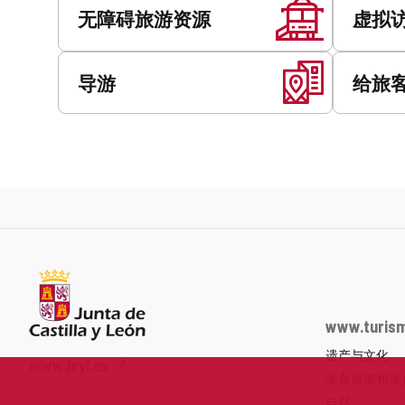
务
无障碍旅游资源
虚拟
导游
给旅
www.turism
遗产与文化
Junta
www.jcyl.es
美食旅游和美
de
Castilla
自然