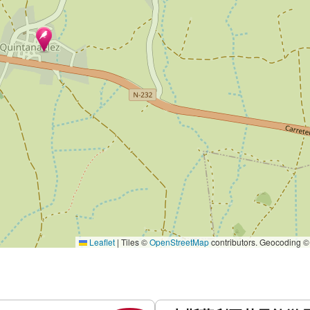
Leaflet
|
Tiles ©
OpenStreetMap
contributors. Geocoding 