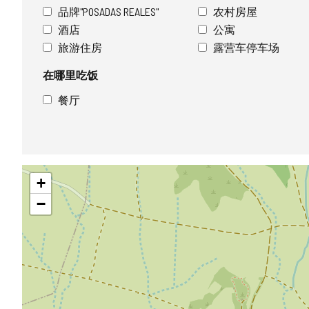
品牌"POSADAS REALES"
农村房屋
酒店
公寓
旅游住房
露营车停车场
在哪里吃饭
餐厅
跳
+
过
地
−
图