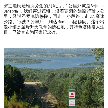
穿过渔民避难所旁边的河流后，1 公里外就是
Sejas de
Sanabria
，我们穿过该镇，沿着宽阔的道路行驶 3 公
里，经过
圣罗克隐修院
，再走一小段路，走 ZA 高速
公路。行驶 2 公里后，到达
Mombuey隐修院
。这个出
发小镇是
圣母升天教堂的所在地，
其特色塔楼引人注
目，已被宣布为国家纪念碑。
图
片
库