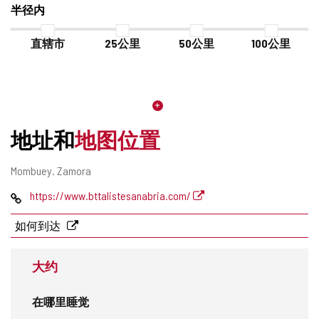
半径内
直辖市
25公里
50公里
100公里
地址和
地图位置
邮
Mombuey.
Zamora
寄
网
https://www.bttalistesanabria.com/
地
页
址
如何到达
大约
在哪里睡觉