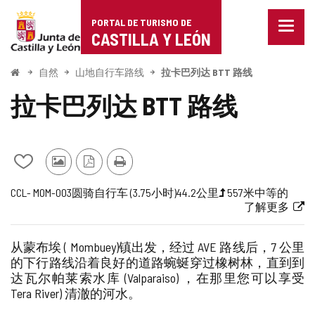
Portal
跳至内容
PORTAL DE TURISMO DE
菜
de
CASTILLA Y LEÓN
单
已
Turismo
关
开
自然
山地自行车路线
拉卡巴列达 BTT 路线
闭。
始
de
显
拉卡巴列达 BTT 路线
示
Castilla
导
航
y
选
项
从
其
PDF
打
León
我
他
版
印
航
旅
一
长
高
路
链
CCL- MOM-003
圆
骑自行车 (3.75小时)
44.2公里
557米
中等的
的
游
本
了解更多
线
行
半
度
程
线
接
笔
客
代
梯
难
到
记
的
本
照
码
度
度
外
从蒙布埃 (
Mombuey)
镇出发，经过 AVE 路线后，7 公里
中
片
（米）
部
的下行路线沿着良好的道路蜿蜒穿过橡树林，直到到
添
网
达瓦尔帕莱索水库 (Valparaiso)
，在那里您可以享受
加/
站
Tera River) 清澈的河水。
删
除