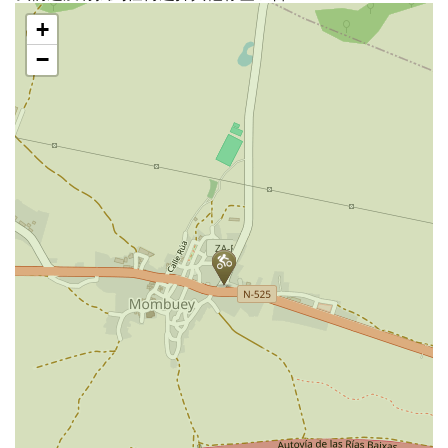
跳
+
过
地
−
图