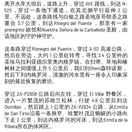
离开水库大坝后，道路上升，穿过 AVE 路线，到达 N-
525，穿过一条地下通道，在其北侧平行延伸 2 公
里。不远处，这条路线与
白银之路圣地亚哥朝圣之路
重合 3.7 公里，到达
Rinegro del Puente
，那里有一家
preregrino 旅馆和
Nuestra Señora de la Carballeda 圣殿
，由
该地区的守护神守护。
这条路穿过Rionegro del Puente，穿过 A-52 高速公路，
然后在旁边，大约 1 公里处转弯，寻找 3.4 公里外的
圣埃乌拉利亚德尔里奥内格罗
镇。在扫帚、草地和橡
树林之间缓缓上升 5 公里后，我们到
Otero森特诺斯
，
然后下到
内格罗河
，清澈的河水里有一座令人印象深
刻的最近恢复的磨坊。
穿过 ZA-P2658 公路后向左转，穿过 El Villar 野餐区，
进入一片繁茂的苏格兰松林，行驶 4.6 公里后到达
Dornillas
，然后踏上 1 公里的 ZA-V2634 公路，从
Ermita
de San Tirso
沿着一条狭窄、枝繁叶茂且蜿蜒的小路向
下走 2 公里，到达内格罗河的河床，到达
Ermita de la
Ribera
所在的休闲区。