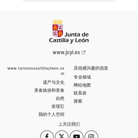
Junta
www.jcyl.es
de
Castilla
www.turismocastillayleon.co
其他感兴趣的信息
y
m
专业领域
León
遗产与文化
网
网站地图
美食旅游和美食
站
联系表
自然
门
搜索
户
发现它
-
我的个人空间
上关注我们
Facebook
X
YouTube
Instagram