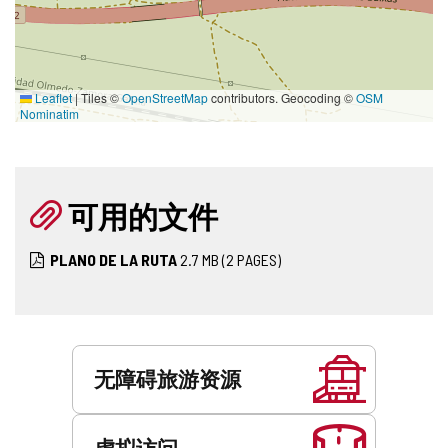
Leaflet
|
Tiles ©
OpenStreetMap
contributors. Geocoding ©
OSM
Nominatim
可用的文件
PLANO DE LA RUTA
2.7
MB
(2 PAGES)
服
务
无障碍旅游资源
虚拟访问