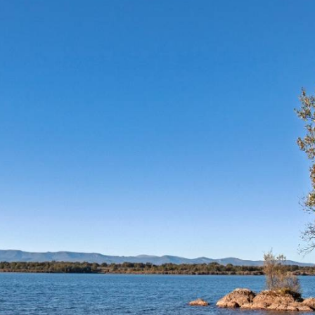
图
灯
片
片
数
量:
库
2