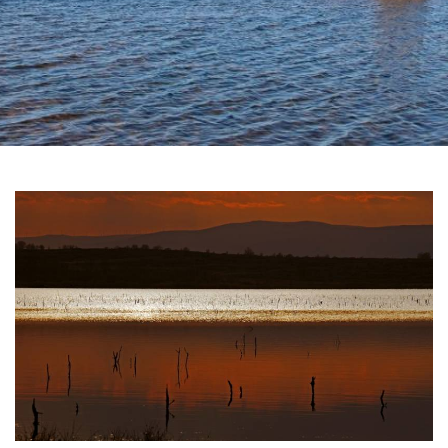
滑
动
1
图
de
2
片
库