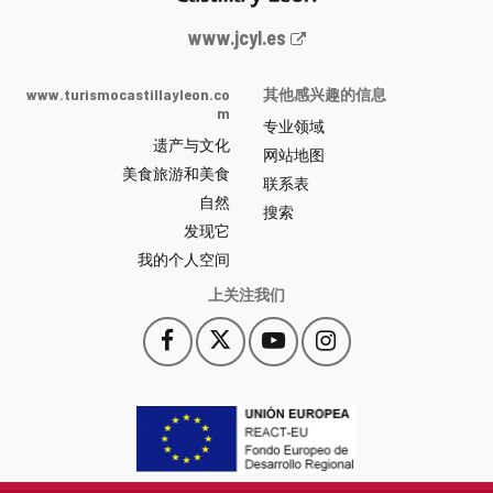
Junta
www.jcyl.es
de
Castilla
www.turismocastillayleon.co
其他感兴趣的信息
y
m
专业领域
León
遗产与文化
网
网站地图
美食旅游和美食
站
联系表
自然
门
搜索
户
发现它
-
我的个人空间
上关注我们
Facebook
X
YouTube
Instagram
此
此
此
此
链
链
链
链
接
接
接
接
会
会
会
会
打
打
打
打
开
开
开
开
一
一
一
一