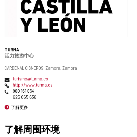
TURMA
活力旅游中心
邮
CARDENAL CISNEROS.
Zamora.
Zamora
寄
电
turismo@turma.es
地
子
网
http://www.turma.es
址
邮
页
电
980 161 854
件
话
625 665 636
地
了解更多
址
了解周围环境