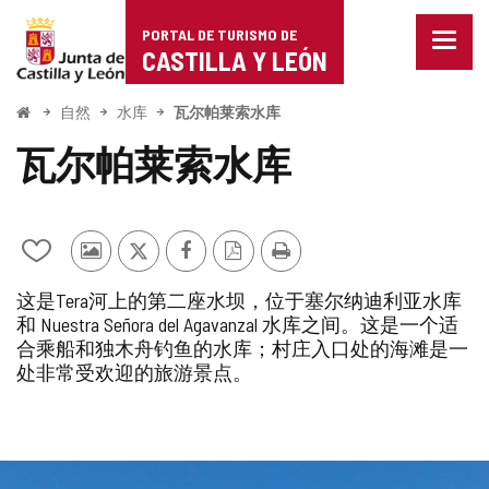
Portal
跳至内容
PORTAL DE TURISMO DE
菜
de
CASTILLA Y LEÓN
单
已
Turismo
关
开
自然
水库
瓦尔帕莱索水库
闭。
始
de
显
瓦尔帕莱索水库
示
Castilla
导
航
y
选
项
从
其
推
Facebook
PDF
打
León
我
他
特
版
印
这是Tera河上的第二座水坝，位于塞尔纳迪利亚水库
的
游
本
和 Nuestra Señora del Agavanzal 水库之间。这是一个适
笔
客
合乘船和独木舟钓鱼的水库；村庄入口处的海滩是一
记
的
本
照
处非常受欢迎的旅游景点。
中
片
添
加/
删
幻
除