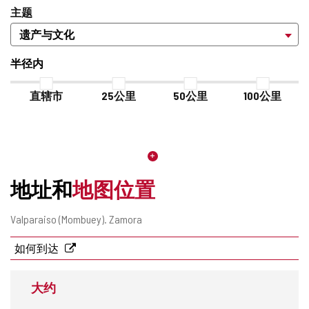
主题
半径内
直辖市
25公里
50公里
100公里
地址和
地图位置
邮
Valparaiso (Mombuey).
Zamora
寄
地
如何到达
址
大约