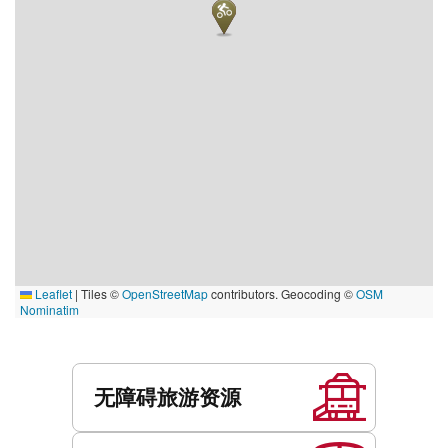
Leaflet
|
Tiles ©
OpenStreetMap
contributors. Geocoding ©
OSM
Nominatim
服
务
无障碍旅游资源