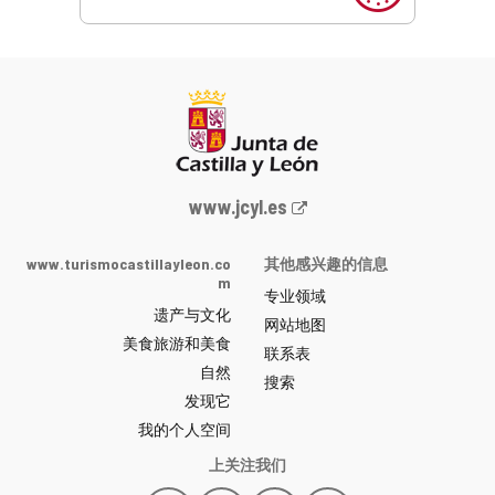
Junta
www.jcyl.es
de
Castilla
www.turismocastillayleon.co
其他感兴趣的信息
y
m
专业领域
León
遗产与文化
网
网站地图
美食旅游和美食
站
联系表
自然
门
搜索
户
发现它
-
我的个人空间
上关注我们