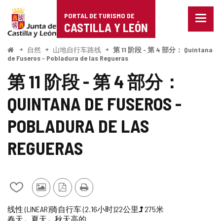
Portal
跳至内容
PORTAL DE TURISMO DE
菜
de
CASTILLA Y LEÓN
单
已
Turismo
关
开
自然
山地自行车路线
第 11 阶段 - 第 4 部分： Quintana
始
闭。
de Fuseros - Pobladura de las Regueras
de
显
第 11 阶段 - 第 4 部分：
示
Castilla
导
航
QUINTANA DE FUSEROS -
y
选
项
León
POBLADURA DE LAS
REGUERAS
从
其
PDF
打
我
他
版
印
旅
一
长
高
受
路
路
线性 (LINEAR)
骑自行车 (2.16小时)
22公里
275米
的
游
本
春天
夏天
秋天
高的
行
半
度
程
到
线
线
笔
客