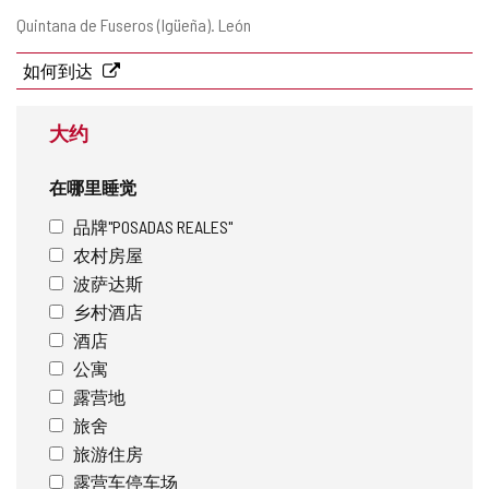
邮
Quintana de Fuseros (Igüeña).
León
寄
地
如何到达
址
大约
在哪里睡觉
品牌"POSADAS REALES"
农村房屋
波萨达斯
乡村酒店
酒店
公寓
露营地
旅舍
旅游住房
露营车停车场