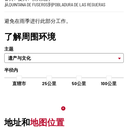
从QUINTANA DE FUSEROS到POBLADURA DE LAS REGUERAS
梯
推
难
记
的
本
照
度
崇
度
中
片
（米）
的
避免在雨季进行此部分工作。
添
加/
了解周围环境
删
除
主题
半径内
直辖市
25公里
50公里
100公里
地址和
地图位置