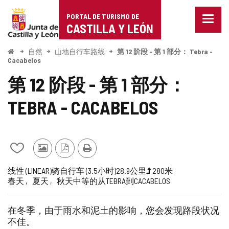
Portal
跳至内容
PORTAL DE TURISMO DE
菜
de
CASTILLA Y LEÓN
单
已
Turismo
关
开
自然
山地自行车路线
第 12 阶段 - 第 1 部分： Tebra -
始
闭。
Cacabelos
de
显
第 12 阶段 - 第 1 部分：
示
Castilla
导
航
TEBRA - CACABELOS
y
选
项
León
从
其
PDF
打
我
他
版
印
旅
一
长
高
受
路
路
线性 (LINEAR)
骑自行车 (3.5小时)
28.9公里
280米
的
游
本
春天
夏天
秋天
中等的
从TEBRA到CACABELOS
行
半
度
程
到
线
线
笔
客
梯
推
难
记
的
本
照
度
崇
度
在冬季，由于雨水和泥土的影响，您会发现路段状况
中
片
（米）
的
不佳。
添