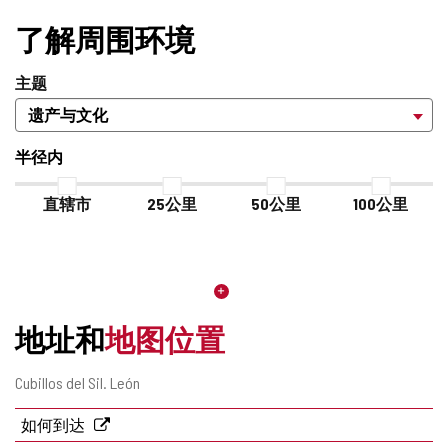
加/
删
了解周围环境
除
主题
半径内
直辖市
25公里
50公里
100公里
地址和
地图位置
邮
Cubillos del Sil.
León
寄
地
如何到达
址