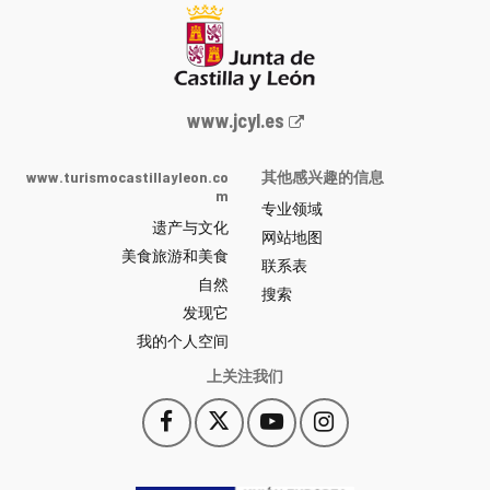
Junta
www.jcyl.es
de
Castilla
www.turismocastillayleon.co
其他感兴趣的信息
y
m
专业领域
León
遗产与文化
网
网站地图
美食旅游和美食
站
联系表
自然
门
搜索
户
发现它
-
我的个人空间
上关注我们
Facebook
X
YouTube
Instagram
此
此
此
此
链
链
链
链
接
接
接
接