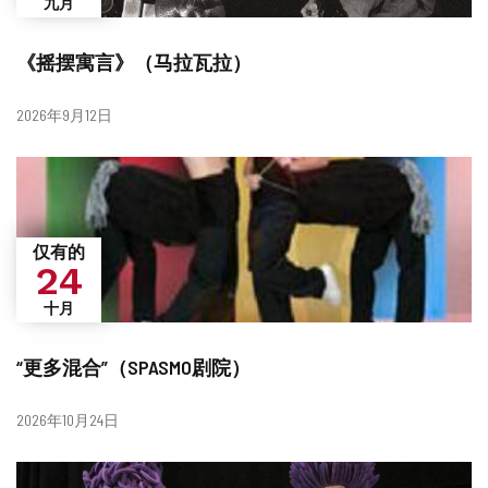
九月
《摇摆寓言》（马拉瓦拉）
日
2026年9月12日
期
仅有的
24
十月
“更多混合”（SPASMO剧院）
日
2026年10月24日
期