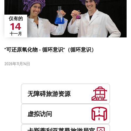
仅有的
14
十一月
“可还原氧化物 - 循环意识”（循环意识）
日
2026年11月14日
期
服
务
无障碍旅游资源
虚拟访问
卡斯蒂利亚莱昂旅游局官