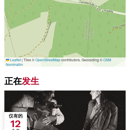
Leaflet
|
Tiles ©
OpenStreetMap
contributors. Geocoding ©
OSM
Nominatim
正在
发生
仅有的
12