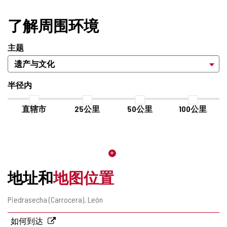
中
片
（米）
的
添
了解周围环境
加/
删
主题
除
半径内
直辖市
25公里
50公里
100公里
地址和
地图位置
邮
Piedrasecha (Carrocera).
León
寄
地
如何到达