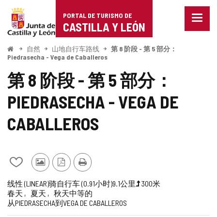
Portal
跳至内容
PORTAL DE TURISMO DE
菜
de
CASTILLA Y LEÓN
单
已
Turismo
关
开
自然
山地自行车路线
第 8 阶段 - 第 5 部分：
始
闭。
Piedrasecha - Vega de Caballeros
de
显
第 8 阶段 - 第 5 部分：
示
Castilla
导
航
PIEDRASECHA - VEGA DE
y
选
项
León
CABALLEROS
从
其
PDF
打
我
他
版
印
旅
一
长
高
受
路
路
线性 (LINEAR)
骑自行车 (0.91小时)
9.1公里
300米
的
游
本
春天
夏天
秋天
中等的
行
半
度
程
到
线
线
笔
客
从PIEDRASECHA到VEGA DE CABALLEROS
梯
推
难
记
的
本
照
度
崇
度