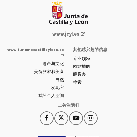
Junta
www.jcyl.es
de
Castilla
www.turismocastillayleon.co
其他感兴趣的信息
y
m
专业领域
León
遗产与文化
网
网站地图
美食旅游和美食
站
联系表
自然
门
搜索
户
发现它
-
我的个人空间
上关注我们
Facebook
X
YouTube
Instagram
此
此
此
此
链
链
链
链
接
接
接
接