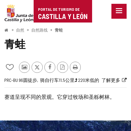
Portal
跳至内容
PORTAL DE TURISMO DE
菜
de
CASTILLA Y LEÓN
单
已
Turismo
关
开
自然
自然路线
青蛙
闭。
始
de
显
青蛙
示
Castilla
导
航
y
选
项
从
其
推
Facebook
PDF
打
León
我
他
特
版
印
航
旅
一
长
高
路
链
PRC-BU 96
圆
徒步
骑自行车
11.5公里
220米
低的
了解更多
的
游
本
线
行
半
度
程
线
接
笔
客
代
梯
难
到
记
的
赛道呈现不同的景观。它穿过牧场和圣栎树林。
本
照
码
度
度
外
中
片
（米）
部
添
网
加/
站
删
图
除