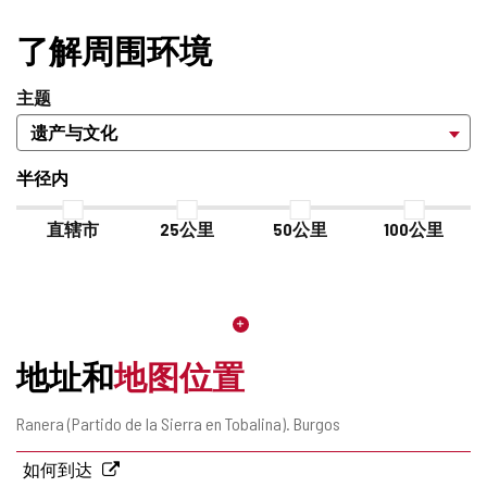
了解周围环境
主题
半径内
直辖市
25公里
50公里
100公里
地址和
地图位置
邮
Ranera (Partido de la Sierra en Tobalina).
Burgos
寄
地
如何到达