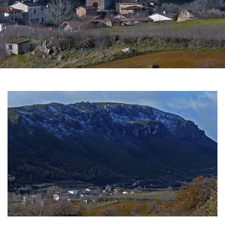
图
片
库