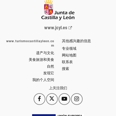
Junta
www.jcyl.es
de
Castilla
www.turismocastillayleon.co
其他感兴趣的信息
y
m
专业领域
León
遗产与文化
网
网站地图
美食旅游和美食
站
联系表
自然
门
搜索
户
发现它
-
我的个人空间
上关注我们
Facebook
X
YouTube
Instagram
此
此
此
此
链
链
链
链
接
接
接
接