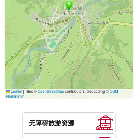
Leaflet
|
Tiles ©
OpenStreetMap
contributors. Geocoding ©
OSM
Nominatim
服
务
无障碍旅游资源