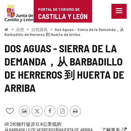
Portal
跳至内容
PORTAL DE TURISMO DE
菜
de
CASTILLA Y LEÓN
单
已
Turismo
关
开
自然
自然路线
Dos Aguas - Sierra de la Demanda，从
始
闭。
Barbadillo de Herreros 到 Huerta de Arriba
de
显
DOS AGUAS - SIERRA DE LA
示
Castilla
导
航
DEMANDA，从 BARBADILLO
y
选
项
León
DE HERREROS 到 HUERTA DE
ARRIBA
从
其
推
Facebook
PDF
打
我
他
特
版
印
航
旅
一
长
路
路
链
GR 290
旅行
徒步
12.8公里
低的
的
游
本
从BARBADILLO DE HERREROS到HUERTA DE ARRIBA
了解更多
线
行
半
度
线
线
接
笔
客