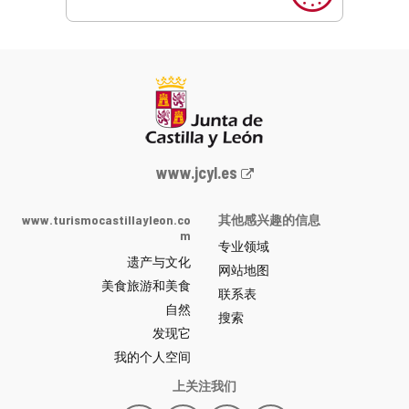
Junta
www.jcyl.es
de
Castilla
www.turismocastillayleon.co
其他感兴趣的信息
y
m
专业领域
León
遗产与文化
网
网站地图
美食旅游和美食
站
联系表
自然
门
搜索
户
发现它
-
我的个人空间
上关注我们