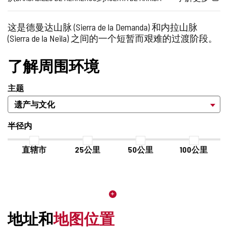
代
难
到
记
的
本
照
码
度
外
这是德曼达山脉 (Sierra de la Demanda) 和内拉山脉
中
片
部
(Sierra de la Neila) 之间的一个短暂而艰难的过渡阶段。
添
网
加/
站
删
了解周围环境
除
主题
半径内
直辖市
25公里
50公里
100公里
地址和
地图位置